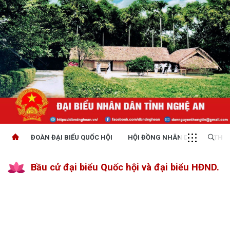
ĐOÀN ĐẠI BIỂU QUỐC HỘI
HỘI ĐỒNG NHÂN DÂN
THỜI
Bầu cử đại biểu Quốc hội và đại biểu HĐND.