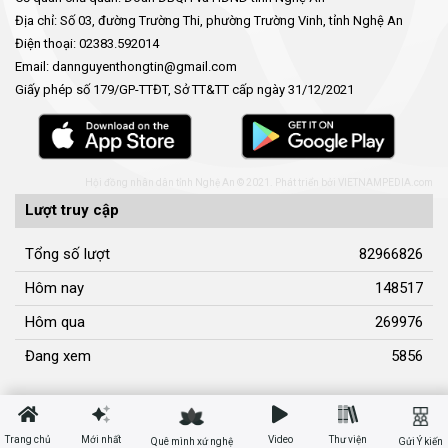
Địa chỉ: Số 03, đường Trường Thi, phường Trường Vinh, tỉnh Nghệ An
Điện thoại: 02383.592014
Email: dannguyenthongtin@gmail.com
Giấy phép số 179/GP-TTĐT, Sở TT&TT cấp ngày 31/12/2021
Hội đồng nhân dân tỉnh Nghệ An © 2021. Phát triển bởi
VIETNAMPEDIA.com
Lượt truy cập
Tổng số lượt
82966826
Hôm nay
148517
Hôm qua
269976
Đang xem
5856
Trang chủ
Mới nhất
Video
Thư viện
Quê mình xứ nghệ
Gửi Ý kiến