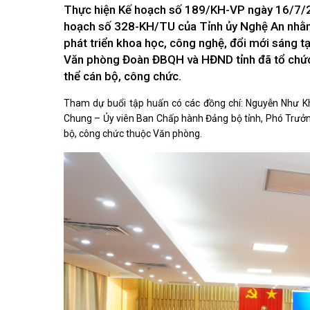
Kiến nghị của cử tri với Đoàn ĐBQH tỉnh
Thực hiện Kế hoạch số 189/KH-VP ngày 16/7/2
Góp ý xâ
Kiến nghị của cử tri với HĐND tỉnh
hoạch số 328-KH/TU của Tỉnh ủy Nghệ An nhằm 
Thông báo chuyển đơn
phát triển khoa học, công nghệ, đổi mới sáng t
Văn bản tổng hợp trả lời KNCT
Văn phòng Đoàn ĐBQH và HĐND tỉnh đã tổ chức l
Chủ trương, chính sách mới
thể cán bộ, công chức.
NGHIÊN CỨU - TRAO ĐỔI
NON NƯ
Tham dự buổi tập huấn có các đồng chí: Nguyễn Như Kh
Nghiên cứu - trao đổi
Miền di 
Chung – Ủy viên Ban Chấp hành Đảng bộ tỉnh, Phó Trưởn
Kiến giải Nghệ An
Non nước
bộ, công chức thuộc Văn phòng.
Thương 
Du lịch 
giải pháp
Ảnh đẹp
CUỘC SỐNG THƯỜNG NGÀY
QUẢNG 
Cuộc sống thường ngày
Quảng bá