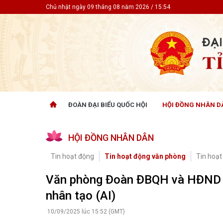
Chủ nhật ngày 09 tháng 08 năm 2026 / 15:54
ĐOÀN ĐẠI BIỂU QUỐC HỘI
HỘI ĐỒNG NHÂN D
ĐOÀN ĐẠI BIỂU QUỐC HỘI
HỘI ĐỒ
HỘI ĐỒNG NHÂN DÂN
Tin hoạt động
Tin hoạt
Tài liệu kỳ họp
Tin hoạt
Tin hoạt động
Tin hoạt động văn phòng
Tin hoạt
Tài liệu giám sát, khảo sát
Tin hoạt
Tài liệu
Văn phòng Đoàn ĐBQH và HĐND tỉ
Tài liệu 
nhân tạo (AI)
Nghị quy
CỬ TRI QUAN TÂM
GÓP Ý 
10/09/2025 lúc 15:52 (GMT)
PHÁP L