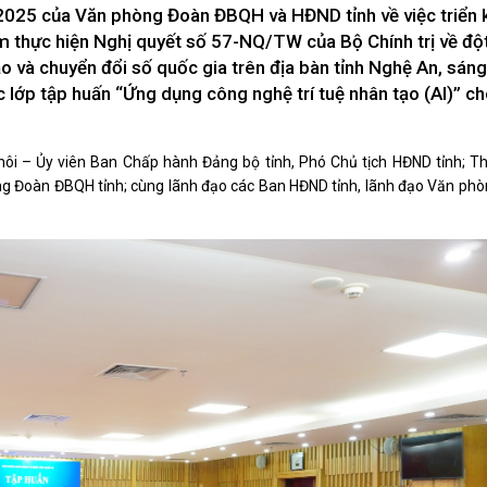
Xây dựng nông thôn mới
025 của Văn phòng Đoàn ĐBQH và HĐND tỉnh về việc triển 
y dựng Chính Sách, Pháp Luật
thực hiện Nghị quyết số 57-NQ/TW của Bộ Chính trị về độ
ạo và chuyển đổi số quốc gia trên địa bàn tỉnh Nghệ An, sáng
ớp tập huấn “Ứng dụng công nghệ trí tuệ nhân tạo (AI)” ch
ỚC, CON NGƯỜI XỨ NGHỆ
NHÌN RA TỈNH BẠN, XÃ BẠN
ôi – Ủy viên Ban Chấp hành Đảng bộ tỉnh, Phó Chủ tịch HĐND tỉnh; Th
sản xứ Nghệ
Nhìn ra tỉnh bạn, xã bạn
g Đoàn ĐBQH tỉnh; cùng lãnh đạo các Ban HĐND tỉnh, lãnh đạo Văn phò
, con người xứ Nghệ
hiệu xứ Nghệ
miền Tây Nghệ An - tiềm năng và
 phát triển
 xứ Nghệ
BÁ THƯƠNG HIỆU
LIÊN KẾT NGOÀI
 thương hiệu
Youtube ĐBND tỉnh Nghệ An
Fanpage ĐBND tỉnh Nghệ An
Cổng thông tin điện tử tỉnh Ng
Cổng thông tin điện tử Quốc hộ
Cơ sở dữ liệu quốc gia về văn 