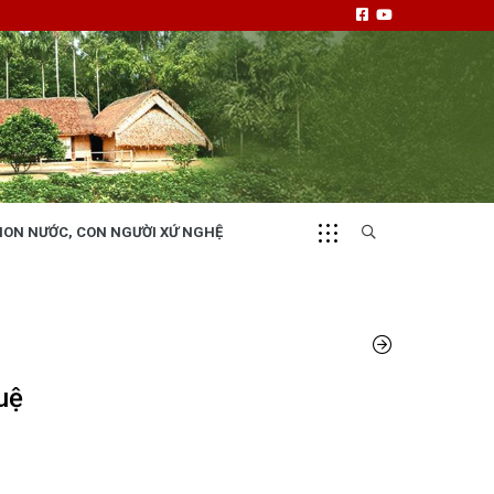
NON NƯỚC, CON NGƯỜI XỨ NGHỆ
CHUYỂN ĐỘNG 130
i
Tiếng nói và hành động từ cấp xã
uệ
NHỊP CẦU ĐẦU TƯ