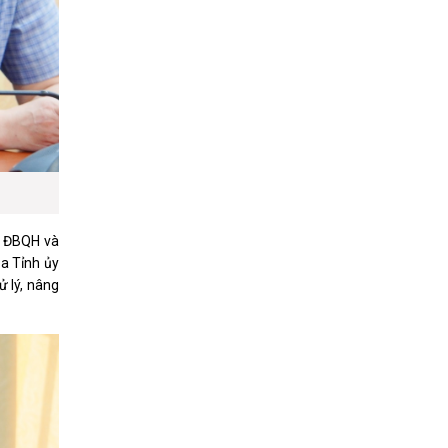
n ĐBQH và
ủa Tỉnh ủy
ử lý, nâng