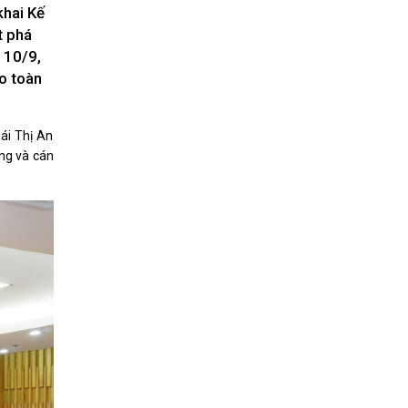
Nhịp cầu đầu tư
khai Kế
t phá
 10/9,
o toàn
VĂN HỌC - NGHỆ THUẬT
ái Thị An
Giai điệu quê hương
ng và cán
Đến với bài thơ hay
hệ An
i
bản pháp