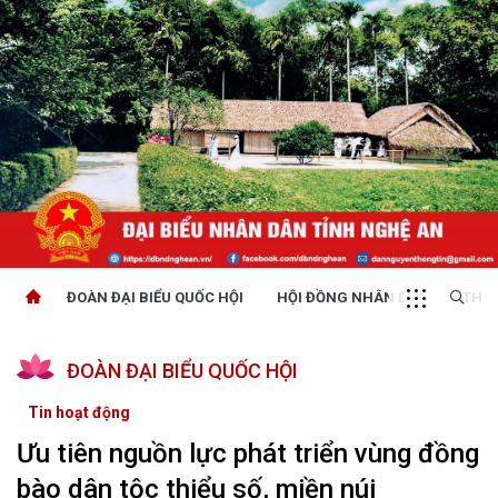
ĐOÀN ĐẠI BIỂU QUỐC HỘI
HỘI ĐỒNG NHÂN DÂN
THỜI
ĐOÀN ĐẠI BIỂU QUỐC HỘI
Tin hoạt động
Ưu tiên nguồn lực phát triển vùng đồng
bào dân tộc thiểu số, miền núi