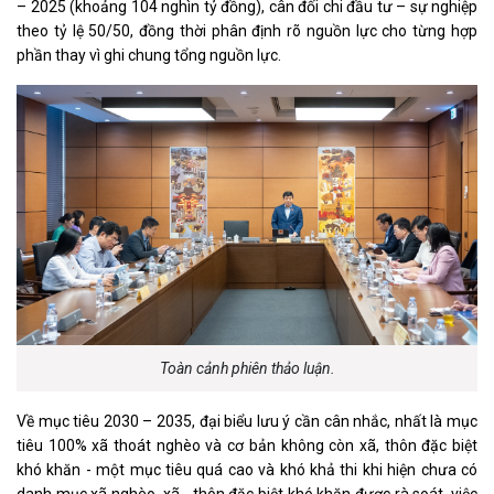
– 2025 (khoảng 104 nghìn tỷ đồng), cân đối chi đầu tư – sự nghiệp
theo tỷ lệ 50/50, đồng thời phân định rõ nguồn lực cho từng hợp
phần thay vì ghi chung tổng nguồn lực.
Toàn cảnh phiên thảo luận.
Về mục tiêu 2030 – 2035, đại biểu lưu ý cần cân nhắc, nhất là mục
tiêu 100% xã thoát nghèo và cơ bản không còn xã, thôn đặc biệt
khó khăn - một mục tiêu quá cao và khó khả thi khi hiện chưa có
danh mục xã nghèo, xã - thôn đặc biệt khó khăn được rà soát, việc