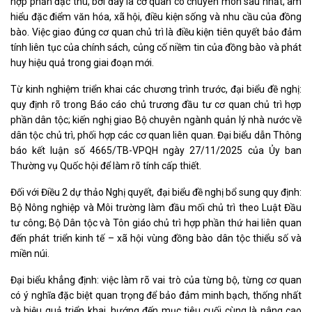
hợp phần đặc thù, bởi đây là cơ quan có chuyên môn sâu nhất, am
hiểu đặc điểm văn hóa, xã hội, điều kiện sống và nhu cầu của đồng
bào. Việc giao đúng cơ quan chủ trì là điều kiện tiên quyết bảo đảm
tính liên tục của chính sách, củng cố niềm tin của đồng bào và phát
huy hiệu quả trong giai đoạn mới.
Từ kinh nghiệm triển khai các chương trình trước, đại biểu đề nghị:
quy định rõ trong Báo cáo chủ trương đầu tư cơ quan chủ trì hợp
phần dân tộc; kiến nghị giao Bộ chuyên ngành quản lý nhà nước về
dân tộc chủ trì, phối hợp các cơ quan liên quan. Đại biểu dẫn Thông
báo kết luận số 4665/TB-VPQH ngày 27/11/2025 của Ủy ban
Thường vụ Quốc hội để làm rõ tính cấp thiết.
Đối với Điều 2 dự thảo Nghị quyết, đại biểu đề nghị bổ sung quy định:
Bộ Nông nghiệp và Môi trường làm đầu mối chủ trì theo Luật Đầu
tư công; Bộ Dân tộc và Tôn giáo chủ trì hợp phần thứ hai liên quan
đến phát triển kinh tế – xã hội vùng đồng bào dân tộc thiểu số và
miền núi.
Đại biểu khẳng định: việc làm rõ vai trò của từng bộ, từng cơ quan
có ý nghĩa đặc biệt quan trọng để bảo đảm minh bạch, thống nhất
và hiệu quả triển khai, hướng đến mục tiêu cuối cùng là nâng cao