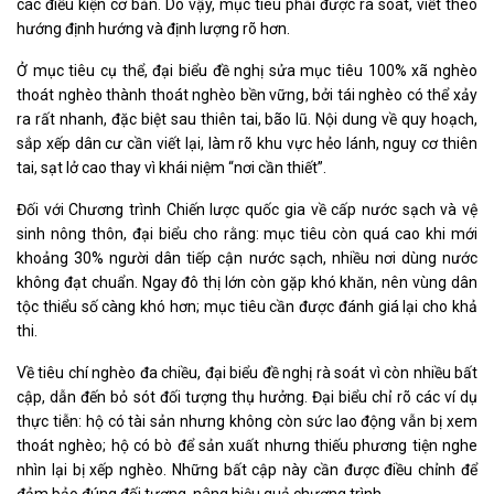
các điều kiện cơ bản. Do vậy, mục tiêu phải được rà soát, viết theo
hướng định hướng và định lượng rõ hơn.
Ở mục tiêu cụ thể, đại biểu đề nghị sửa mục tiêu 100% xã nghèo
thoát nghèo thành thoát nghèo bền vững, bởi tái nghèo có thể xảy
ra rất nhanh, đặc biệt sau thiên tai, bão lũ. Nội dung về quy hoạch,
sắp xếp dân cư cần viết lại, làm rõ khu vực hẻo lánh, nguy cơ thiên
tai, sạt lở cao thay vì khái niệm “nơi cần thiết”.
Đối với Chương trình Chiến lược quốc gia về cấp nước sạch và vệ
sinh nông thôn, đại biểu cho rằng: mục tiêu còn quá cao khi mới
khoảng 30% người dân tiếp cận nước sạch, nhiều nơi dùng nước
không đạt chuẩn. Ngay đô thị lớn còn gặp khó khăn, nên vùng dân
tộc thiểu số càng khó hơn; mục tiêu cần được đánh giá lại cho khả
thi.
Về tiêu chí nghèo đa chiều, đại biểu đề nghị rà soát vì còn nhiều bất
cập, dẫn đến bỏ sót đối tượng thụ hưởng. Đại biểu chỉ rõ các ví dụ
thực tiễn: hộ có tài sản nhưng không còn sức lao động vẫn bị xem
thoát nghèo; hộ có bò để sản xuất nhưng thiếu phương tiện nghe
nhìn lại bị xếp nghèo. Những bất cập này cần được điều chỉnh để
đảm bảo đúng đối tượng, nâng hiệu quả chương trình.