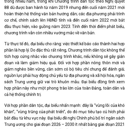
trong nhiều năm, trong khi Chương trình dân tộc theo Nghị quyết
88 dù được ban hành từ năm 2019 nhưng đến cuối năm 2021 mới
hoàn thiện hệ thống văn bản hướng dẫn; các địa phương phải trình
cơ chế, chính sách lên HĐND tỉnh và đến cuối năm 2022 mới bắt
đầu thực hiện, vào guồng năm 2023. Tính đến thời điểm phát biểu,
chương trình vẫn còn nhiều vướng mắc về văn bản.
Từ thực tế đó, đại biểu cho rằng: việc thiết kế báo cáo thành hai hợp
phần là hợp lý. Do đặc thù rất riêng, Chương trình dân tộc không thể
tích hợp cứng nhắc vào chương trình khác, nếu không sẽ gây gián
đoạn và làm giảm hiệu quả. Đối với hợp phần nông thôn mới và
giảm nghèo bền vững, cần sớm có bộ tiêu chí chung để đánh giá;
nguồn lực phải huy động chủ yếu từ địa phương và xã hội hóa, ngân
sách Trung ương giữ vai trò khuôn mẫu. Đại biểu đồng tình xem
hợp phần này như một phong trào lớn của toàn Đảng, toàn dân và
cả hệ thống chính trị.
Với hợp phần dân tộc, đại biểu nhấn mạnh: đây là “vùng lõi của khó
khăn”, “vùng trũng của phát triển”, do đó mục tiêu tạo cú hích phải
bắt đầu từ khu vực này. Đại biểu đề nghị Chính phủ bố trí ngân sách
Trung ương cho giai đoạn 2026 – 2030 ít nhất bằng giai đoạn 2021