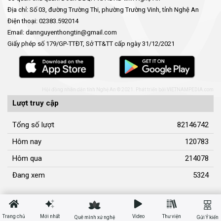
Địa chỉ: Số 03, đường Trường Thi, phường Trường Vinh, tỉnh Nghệ An
Điện thoại: 02383.592014
Email: dannguyenthongtin@gmail.com
Giấy phép số 179/GP-TTĐT, Sở TT&TT cấp ngày 31/12/2021
Hội đồng nhân dân tỉnh Nghệ An © 2021. Phát triển bởi
VIETNAMPEDIA.com
Lượt truy cập
Tổng số lượt
82146742
Hôm nay
120783
Hôm qua
214078
Đang xem
5324
Trang chủ
Mới nhất
Video
Thư viện
Quê mình xứ nghệ
Gửi Ý kiến