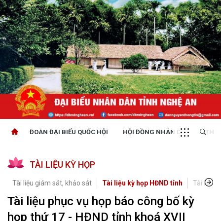
ĐOÀN ĐẠI BIỂU QUỐC HỘI
HỘI ĐỒNG NHÂN DÂN
THỜI
TÀI LIỆU KỲ HỌP
Tài liệu giám sát, khảo sát
Tài liệu kỳ họp HĐND tỉnh
Tài liệu 
Tài liệu phục vụ họp báo công bố kỳ
họp thứ 17 - HĐND tỉnh khoá XVII