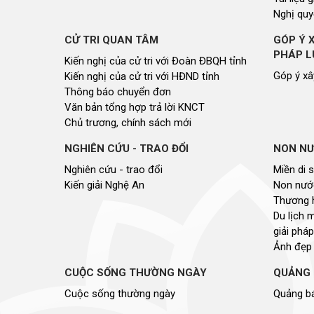
Nghị quy
CỬ TRI QUAN TÂM
GÓP Ý 
PHÁP L
Kiến nghị của cử tri với Đoàn ĐBQH tỉnh
Góp ý xâ
Kiến nghị của cử tri với HĐND tỉnh
Thông báo chuyển đơn
Văn bản tổng hợp trả lời KNCT
Chủ trương, chính sách mới
NGHIÊN CỨU - TRAO ĐỔI
NON NƯ
Nghiên cứu - trao đổi
Miền di 
Kiến giải Nghệ An
Non nước
Thương 
Du lịch 
giải pháp
Ảnh đẹp
CUỘC SỐNG THƯỜNG NGÀY
QUẢNG 
Cuộc sống thường ngày
Quảng bá