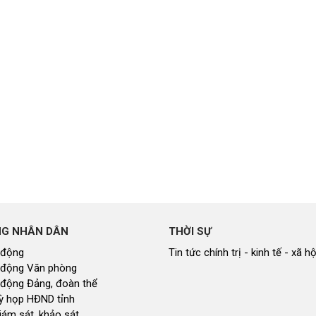
NG NHÂN DÂN
THỜI SỰ
 động
Tin tức chính trị - kinh tế - xã hộ
 động Văn phòng
 động Đảng, đoàn thể
 kỳ họp HĐND tỉnh
giám sát, khảo sát