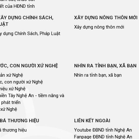
ết của HĐND tỉnh
XÂY DỰNG CHÍNH SÁCH,
XÂY DỰNG NÔNG THÔN MỚI
UẬT
Xây dựng nông thôn mới
y dựng Chính Sách, Pháp Luật
ỚC, CON NGƯỜI XỨ NGHỆ
NHÌN RA TỈNH BẠN, XÃ BẠN
sản xứ Nghệ
Nhìn ra tỉnh bạn, xã bạn
, con người xứ Nghệ
hiệu xứ Nghệ
miền Tây Nghệ An - tiềm năng và
 phát triển
 xứ Nghệ
BÁ THƯƠNG HIỆU
LIÊN KẾT NGOÀI
 thương hiệu
Youtube ĐBND tỉnh Nghệ An
Fanpage ĐBND tỉnh Nghệ An