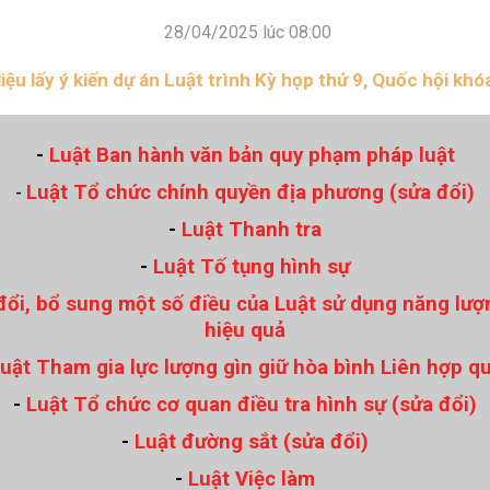
Xây dựng nông thôn mới
y dựng Chính Sách, Pháp Luật
28/04/2025 lúc 08:00
 liệu lấy ý kiến dự án Luật trình Kỳ họp thứ 9, Quốc hội khó
ỚC, CON NGƯỜI XỨ NGHỆ
NHÌN RA TỈNH BẠN, XÃ BẠN
-
Luật Ban hành văn bản quy phạm pháp luật
sản xứ Nghệ
Nhìn ra tỉnh bạn, xã bạn
Luật Tổ chức chính quyền địa phương (sửa đổi)
-
, con người xứ Nghệ
hiệu xứ Nghệ
-
Luật Thanh tra
miền Tây Nghệ An - tiềm năng và
-
Luật Tố tụng hình sự
 phát triển
 xứ Nghệ
đổi, bổ sung một số điều của Luật sử dụng năng lượn
hiệu quả
BÁ THƯƠNG HIỆU
LIÊN KẾT NGOÀI
uật Tham gia lực lượng gìn giữ hòa bình Liên hợp q
 thương hiệu
Youtube ĐBND tỉnh Nghệ An
Fanpage ĐBND tỉnh Nghệ An
-
Luật Tổ chức cơ quan điều tra hình sự (sửa đổi)
Cổng thông tin điện tử tỉnh Ng
-
Luật đường sắt (sửa đổi)
Cổng thông tin điện tử Quốc hộ
Cơ sở dữ liệu quốc gia về văn 
-
Luật Việc làm