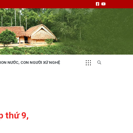
NON NƯỚC, CON NGƯỜI XỨ NGHỆ
CHUYỂN ĐỘNG 130
i
Tiếng nói và hành động từ cấp xã
p thứ 9,
NHỊP CẦU ĐẦU TƯ