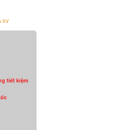
Nhịp cầu đầu tư
a XV
VĂN HỌC - NGHỆ THUẬT
Giai điệu quê hương
Đến với bài thơ hay
g tiết kiệm
uốc
hệ An
i
bản pháp