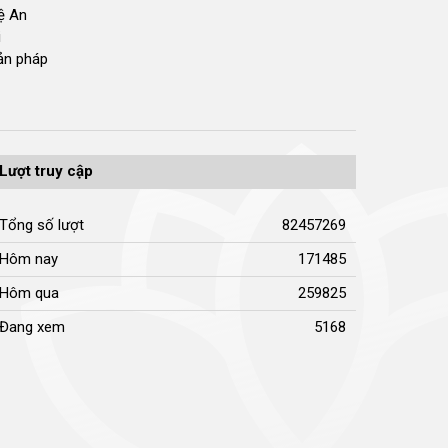
hệ An
i
bản pháp
Lượt truy cập
Tổng số lượt
82457269
Hôm nay
171485
Hôm qua
259825
Đang xem
5168