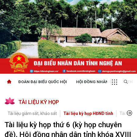
ĐOÀN ĐẠI BIỂU QUỐC HỘI
HỘI ĐỒNG NHÂN DÂN
THỜI
TÀI LIỆU KỲ HỌP
Tài liệu giám sát, khảo sát
Tài liệu kỳ họp HĐND tỉnh
Tài liệu 
Tài liệu kỳ họp thứ 6 (kỳ họp chuyên
đề), Hội đồng nhân dân tỉnh khóa XVIII