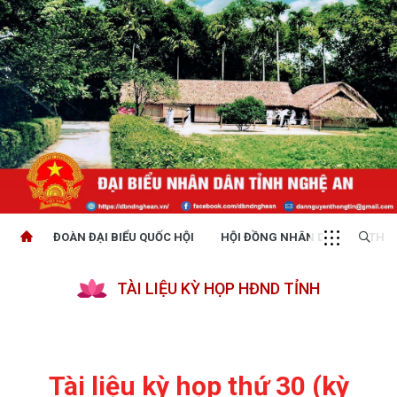
ĐOÀN ĐẠI BIỂU QUỐC HỘI
HỘI ĐỒNG NHÂN DÂN
THỜI
TÀI LIỆU KỲ HỌP HĐND TỈNH
Tài liệu kỳ họp thứ 30 (kỳ