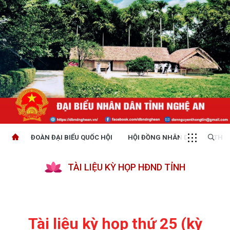
ĐOÀN ĐẠI BIỂU QUỐC HỘI
HỘI ĐỒNG NHÂN DÂN
THỜI
TÀI LIỆU KỲ HỌP HĐND TỈNH
Tài liệu kỳ họp thứ 25 (kỳ