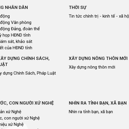
NG NHÂN DÂN
THỜI SỰ
 động
Tin tức chính trị - kinh tế - xã hộ
 động Văn phòng
 động Đảng, đoàn thể
 kỳ họp HĐND tỉnh
giám sát, khảo sát
ết của HĐND tỉnh
XÂY DỰNG CHÍNH SÁCH,
XÂY DỰNG NÔNG THÔN MỚI
UẬT
Xây dựng nông thôn mới
y dựng Chính Sách, Pháp Luật
ỚC, CON NGƯỜI XỨ NGHỆ
NHÌN RA TỈNH BẠN, XÃ BẠN
sản xứ Nghệ
Nhìn ra tỉnh bạn, xã bạn
, con người xứ Nghệ
hiệu xứ Nghệ