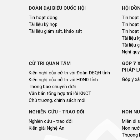
ĐOÀN ĐẠI BIỂU QUỐC HỘI
HỘI ĐỒ
Tin hoạt động
Tin hoạt
Tài liệu kỳ họp
Tin hoạt
Tài liệu giám sát, khảo sát
Tin hoạt
Tài liệu
Tài liệu 
Nghị quy
CỬ TRI QUAN TÂM
GÓP Ý 
PHÁP L
Kiến nghị của cử tri với Đoàn ĐBQH tỉnh
Góp ý xâ
Kiến nghị của cử tri với HĐND tỉnh
Thông báo chuyển đơn
Văn bản tổng hợp trả lời KNCT
Chủ trương, chính sách mới
NGHIÊN CỨU - TRAO ĐỔI
NON NƯ
Nghiên cứu - trao đổi
Miền di 
Kiến giải Nghệ An
Non nước
Thương 