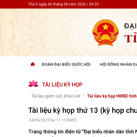
Thứ 5 ngày 06 tháng 08 năm 2026 / 09:25
ĐOÀN ĐẠI BIỂU QUỐC HỘI
HỘI ĐỒNG NHÂN D
ĐOÀN ĐẠI BIỂU QUỐC HỘI
HỘI ĐỒ
TÀI LIỆU KỲ HỌP
Tin hoạt động
Tin hoạt
Tài liệu kỳ họp
Tin hoạt
Tài liệu giám sát, khảo sát
Tài liệu kỳ họp HĐND tỉnh
Tài liệu giám sát, khảo sát
Tin hoạt
Tài liệu
Tài liệu kỳ họp thứ 13 (kỳ họp ch
Tài liệu 
Nghị quy
04/05/2023 lúc 17:10 (GMT)
CỬ TRI QUAN TÂM
GÓP Ý 
Trang thông tin điện tử "Đại biểu nhân dân tỉnh 
PHÁP L