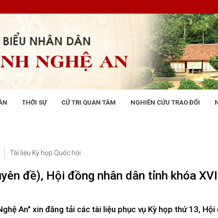
ÂN
THỜI SỰ
CỬ TRI QUAN TÂM
NGHIÊN CỨU TRAO ĐỔI
NG NHÂN DÂN
THỜI SỰ
 động
Tin tức chính trị - kinh tế - xã hộ
 động Văn phòng
Tài liệu Kỳ họp Quốc hội
 động Đảng, đoàn thể
 kỳ họp HĐND tỉnh
uyên đề), Hội đồng nhân dân tỉnh khóa XVI
giám sát, khảo sát
ết của HĐND tỉnh
XÂY DỰNG CHÍNH SÁCH,
XÂY DỰNG NÔNG THÔN MỚI
Nghệ An" xin đăng tải các tài liệu phục vụ Kỳ họp thứ 13, Hộ
UẬT