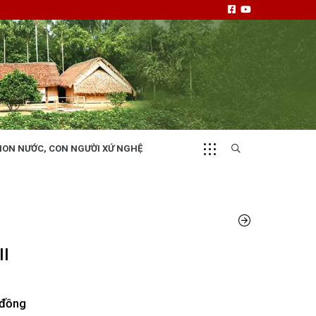
NON NƯỚC, CON NGƯỜI XỨ NGHỆ
CHUYỂN ĐỘNG 130
i
Tiếng nói và hành động từ cấp xã
II
NHỊP CẦU ĐẦU TƯ
i đồng