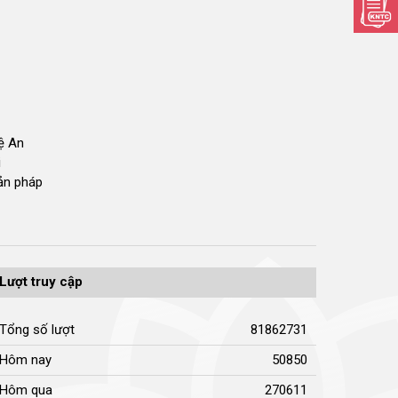
hệ An
i
bản pháp
Lượt truy cập
Tổng số lượt
81862731
Hôm nay
50850
Hôm qua
270611