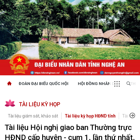
ĐOÀN ĐẠI BIỂU QUỐC HỘI
HỘI ĐỒNG NHÂN DÂN
THỜI
TÀI LIỆU KỲ HỌP
Tài liệu giám sát, khảo sát
Tài liệu kỳ họp HĐND tỉnh
Tài liệu 
Tài liệu Hội nghị giao ban Thường trực
HĐND cấp huyện - cụm 1, lần thứ nhất,