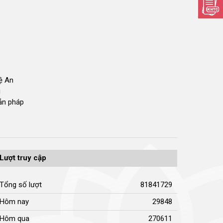
hệ An
i
bản pháp
Lượt truy cập
Tổng số lượt
81841729
Hôm nay
29848
Hôm qua
270611