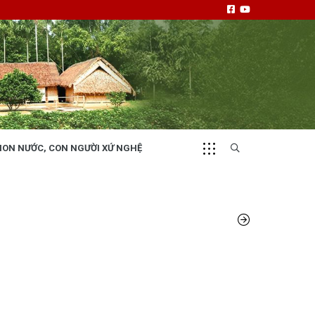
NON NƯỚC, CON NGƯỜI XỨ NGHỆ
CHUYỂN ĐỘNG 130
i
Tiếng nói và hành động từ cấp xã
NHỊP CẦU ĐẦU TƯ