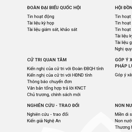
ĐOÀN ĐẠI BIỂU QUỐC HỘI
HỘI ĐỒ
Tin hoạt động
Tin hoạt
Tài liệu kỳ họp
Tin hoạt
Tài liệu giám sát, khảo sát
Tin hoạt
Tài liệu
Tài liệu 
Nghị quy
CỬ TRI QUAN TÂM
GÓP Ý 
PHÁP L
Kiến nghị của cử tri với Đoàn ĐBQH tỉnh
Góp ý xâ
Kiến nghị của cử tri với HĐND tỉnh
Thông báo chuyển đơn
Văn bản tổng hợp trả lời KNCT
Chủ trương, chính sách mới
NGHIÊN CỨU - TRAO ĐỔI
NON NƯ
Nghiên cứu - trao đổi
Miền di 
Kiến giải Nghệ An
Non nước
Thương 