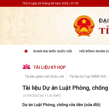
Thứ 5 ngày 06 tháng 08 năm 2026 / 07:35
ĐOÀN ĐẠI BIỂU QUỐC HỘI
HỘI ĐỒNG NHÂN D
ĐOÀN ĐẠI BIỂU QUỐC HỘI
HỘI ĐỒ
TÀI LIỆU KỲ HỌP
Tin hoạt động
Tin hoạt
Tài liệu kỳ họp
Tin hoạt
Tài liệu giám sát, khảo sát
Tài liệu kỳ họp HĐND tỉnh
Tài liệu giám sát, khảo sát
Tin hoạt
Tài liệu
Tài liệu Dự án Luật Phòng, chống 
Tài liệu 
Nghị quy
27/09/2022 lúc 11:36 (GMT)
CỬ TRI QUAN TÂM
GÓP Ý 
Dự án Luật Phòng, chống rửa tiền (sửa đổi)
PHÁP L