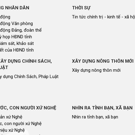
NG NHÂN DÂN
THỜI SỰ
 động
Tin tức chính trị - kinh tế - xã hộ
 động Văn phòng
 động Đảng, đoàn thể
 kỳ họp HĐND tỉnh
giám sát, khảo sát
ết của HĐND tỉnh
XÂY DỰNG CHÍNH SÁCH,
XÂY DỰNG NÔNG THÔN MỚI
UẬT
Xây dựng nông thôn mới
y dựng Chính Sách, Pháp Luật
ỚC, CON NGƯỜI XỨ NGHỆ
NHÌN RA TỈNH BẠN, XÃ BẠN
sản xứ Nghệ
Nhìn ra tỉnh bạn, xã bạn
, con người xứ Nghệ
hiệu xứ Nghệ