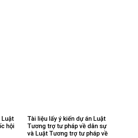
Nhịp cầu đầu tư
VĂN HỌC - NGHỆ THUẬT
Giai điệu quê hương
Đến với bài thơ hay
n Luật
Tài liệu lấy ý kiến dự án Luật
hệ An
i
ốc hội
Tương trợ tư pháp về dân sự
bản pháp
và Luật Tương trợ tư pháp về