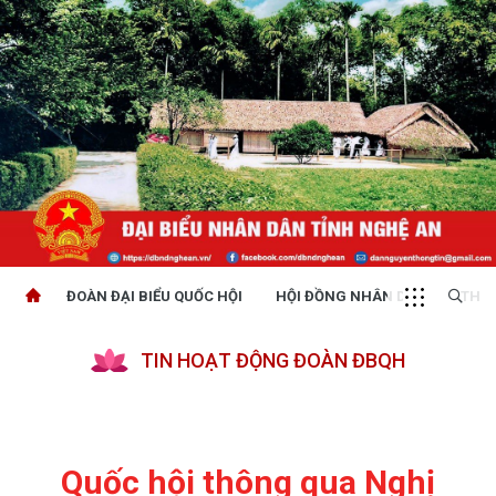
ĐOÀN ĐẠI BIỂU QUỐC HỘI
HỘI ĐỒNG NHÂN DÂN
THỜI
TIN HOẠT ĐỘNG ĐOÀN ĐBQH
Quốc hội thông qua Nghị