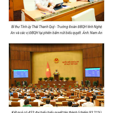
Bí thư Tỉnh ủy Thái Thanh Quý - Trưởng Đoàn ĐBQH tỉnh Nghệ
An và các vị ĐBQH tại phiên bấm nút biểu quyết. Ảnh: Nam An
Kết quả có 453 đại biểu biểu quyết tán thành (chiếm 93,21%)