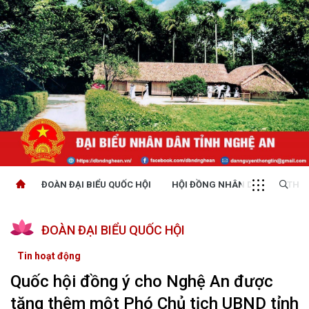
ĐOÀN ĐẠI BIỂU QUỐC HỘI
HỘI ĐỒNG NHÂN DÂN
THỜI
ĐOÀN ĐẠI BIỂU QUỐC HỘI
Tin hoạt động
Quốc hội đồng ý cho Nghệ An được
tăng thêm một Phó Chủ tịch UBND tỉnh