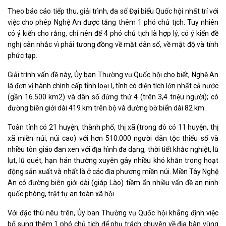
Theo báo cáo tiếp thu, giải trình, đa số Đại biểu Quốc hội nhất trí với
việc cho phép Nghệ An được tăng thêm 1 phó chủ tịch. Tuy nhiên
có ý kiến cho rằng, chỉ nên để 4 phó chủ tịch là hợp lý, có ý kiến đề
nghị cân nhắc vì phải tương đồng về mặt dân số, về mật độ và tính
phức tạp.
Giải trình vấn đề này, Ủy ban Thường vụ Quốc hội cho biết, Nghệ An
là đơn vị hành chính cấp tỉnh loại I, tỉnh có diện tích lớn nhất cả nước
(gần 16.500 km2) và dân số đứng thứ 4 (trên 3,4 triệu người); có
đường biên giới dài 419 km trên bộ và đường bờ biển dài 82 km.
Toàn tỉnh có 21 huyện, thành phố, thị xã (trong đó có 11 huyện, thị
xã miền núi, núi cao) với hơn 510.000 người dân tộc thiểu số và
nhiều tôn giáo đan xen với địa hình đa dạng, thời tiết khắc nghiệt, lũ
lụt, lũ quét, hạn hán thường xuyên gây nhiều khó khăn trong hoạt
động sản xuất và nhất là ở các địa phương miền núi. Miền Tây Nghệ
An có đường biên giới dài (giáp Lào) tiềm ẩn nhiều vấn đề an ninh
quốc phòng, trật tự an toàn xã hội.
Với đặc thù nêu trên, Ủy ban Thường vụ Quốc hội khẳng định việc
bổ sung thêm 1 phó chủ tịch để phụ trách chuyên về địa bàn vùng