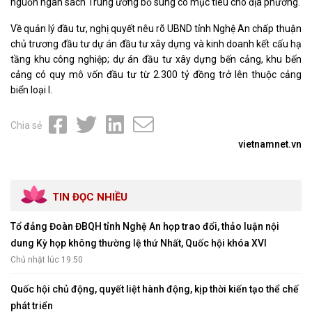
nguồn ngân sách Trung ương bổ sung có mục tiêu cho địa phương.
Về quản lý đầu tư, nghị quyết nêu rõ UBND tỉnh Nghệ An chấp thuận
chủ trương đầu tư dự án đầu tư xây dựng và kinh doanh kết cấu hạ
tầng khu công nghiệp; dự án đầu tư xây dựng bến cảng, khu bến
cảng có quy mô vốn đầu tư từ 2.300 tỷ đồng trở lên thuộc cảng
biển loại I.
Chia sẻ
vietnamnet.vn
TIN ĐỌC NHIỀU
Tổ đảng Đoàn ĐBQH tỉnh Nghệ An họp trao đổi, thảo luận nội
dung Kỳ họp không thường lệ thứ Nhất, Quốc hội khóa XVI
Chủ nhật lúc 19:50
Quốc hội chủ động, quyết liệt hành động, kịp thời kiến tạo thể chế
phát triển