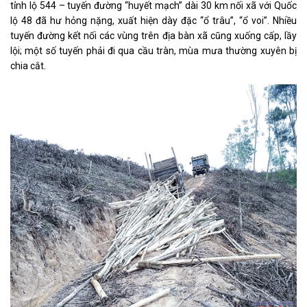
tỉnh lộ 544 – tuyến đường “huyết mạch” dài 30 km nối xã với Quốc
lộ 48 đã hư hỏng nặng, xuất hiện dày đặc “ổ trâu”, “ổ voi”. Nhiều
tuyến đường kết nối các vùng trên địa bàn xã cũng xuống cấp, lầy
lội; một số tuyến phải đi qua cầu tràn, mùa mưa thường xuyên bị
chia cắt.