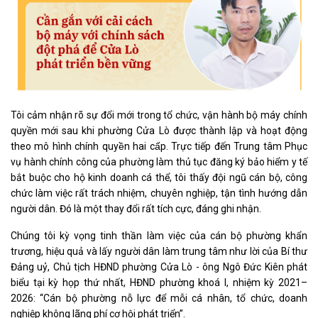
Tôi cảm nhận rõ sự đổi mới trong tổ chức, vận hành bộ máy chính
quyền mới sau khi phường Cửa Lò được thành lập và hoạt động
theo mô hình chính quyền hai cấp. Trực tiếp đến Trung tâm Phục
vụ hành chính công của phường làm thủ tục đăng ký bảo hiểm y tế
bắt buộc cho hộ kinh doanh cá thể, tôi thấy đội ngũ cán bộ, công
chức làm việc rất trách nhiệm, chuyên nghiệp, tận tình hướng dẫn
người dân. Đó là một thay đổi rất tích cực, đáng ghi nhận.
Chúng tôi kỳ vọng tinh thần làm việc của cán bộ phường khẩn
trương, hiệu quả và lấy người dân làm trung tâm như lời của Bí thư
Đảng uỷ, Chủ tịch HĐND phường Cửa Lò - ông Ngô Đức Kiên phát
biểu tại kỳ họp thứ nhất, HĐND phường khoá I, nhiệm kỳ 2021–
2026: “Cán bộ phường nỗ lực để mỗi cá nhân, tổ chức, doanh
nghiệp không lãng phí cơ hội phát triển”.