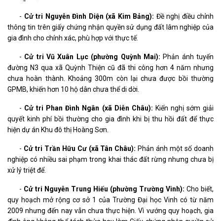
-
Cử tri Nguyễn Đình Diện (xã Kim Bảng):
Đề nghị điều chỉnh
thông tin trên giấy chứng nhận quyền sử dụng đất lâm nghiệp của
gia đình cho chính xác, phù hợp với thực tế.
-
Cử tri Vũ Xuân Lục (phường Quỳnh Mai):
Phản ánh tuyến
đường N3 qua xã Quỳnh Thiện cũ đã thi công hơn 4 năm nhưng
chưa hoàn thành. Khoảng 300m còn lại chưa được bồi thường
GPMB, khiến hơn 10 hộ dân chưa thể di dời.
-
Cử tri Phan Đình Ngân (xã Diễn Châu):
Kiến nghị sớm giải
quyết kinh phí bồi thường cho gia đình khi bị thu hồi đất để thực
hiện dự án Khu đô thị Hoàng Sơn.
-
Cử tri Trần Hữu Cư (xã Tân Châu):
Phản ánh một số doanh
nghiệp có nhiều sai phạm trong khai thác đất rừng nhưng chưa bị
xử lý triệt để.
-
Cử tri Nguyễn Trung Hiếu (phường Trường Vinh):
Cho biết,
quy hoạch mở rộng cơ sở 1 của Trường Đại học Vinh có từ năm
2009 nhưng đến nay vẫn chưa thực hiện. Vì vướng quy hoạch, gia