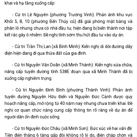
khai và hạ tầng xuống cấp:
- Cử tri Lê Nguyên (phường Trường Vinh): Phản ánh khu vực
Khối 5, 8, 10 (phường Bến Thủy cũ) đã giải phóng mặt bằng và
phân lô nhưng chưa có nhà đầu tư, hiện đang bị biến thành nơi tập
kết rác gây ô nhiễm. Đề nghị tỉnh sớm thu hút đầu tư vào dự án.
- Cử tri Trần Thị Lan (xã Bình Minh): Kiến nghị di dời đường dây
điện hiện đang đi qua thửa đất của gia đình.
- Cử tri Nguyễn Văn Doãn (xã Minh Thành): Kiến nghị sửa chữa,
nâng cấp tuyến đường tỉnh 538E đoạn qua xã Minh Thành đã bị
xuống cấp nghiêm trọng.
- Cử tri Nguyễn Đình Bình (phường Thành Vinh): Phản ánh
tuyến đường Nguyễn Hữu Điển và Nguyễn Đức Cảnh được quy
hoạch nâng cấp, mở rộng từ 40 năm nay nhưng chưa triển khai. Đề
nghị cơ quan chức năng cung cấp thông tin rõ ràng về dự án để
người dân ổn định cuộc sống.
- Cử tri Nguyễn Đức Châu (xã Minh Sơn): Bức xúc về hai vấn đề:
Tiền điện tháng 6 tăng gấp đôi không rõ lý do, điện chập chờn và