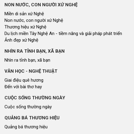
Điện thoại: 02383.592014
Email: dannguyenthongtin@gmail.com
Giấy phép số 179/GP-TTĐT, Sở TT&TT cấp ngày 31/12/2021
Hội đồng nhân dân tỉnh Nghệ An © 2021. Phát triển bởi
VIETNAMPEDIA.com
Lượt truy cập
Tổng số lượt
82163675
Hôm nay
137716
Hôm qua
214078
Đang xem
5978