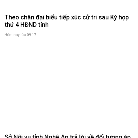
Hôm nay lúc 08:32
00:00
Giám sát thực hiện các nghị quyết phát triển
kinh tế - xã hội tại xã Con Cuông
Hôm qua, lúc 21:00
Tháo gỡ các khó khăn, vướng mắc, đẩy nhanh