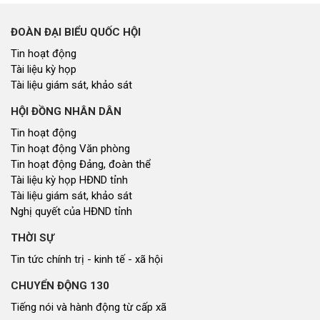
Nhịp cầu đầu tư
NGHIÊN CỨU - TRAO ĐỔI
Nghiên cứu - trao đổi
Kiến giải Nghệ An
NON NƯỚC, CON NGƯỜI XỨ NGHỆ
Miền di sản xứ Nghệ
Non nước, con người xứ Nghệ
Thương hiệu xứ Nghệ
Du lịch miền Tây Nghệ An - tiềm năng và giải pháp phát triển
Ảnh đẹp xứ Nghệ
NHÌN RA TỈNH BẠN, XÃ BẠN
Nhìn ra tỉnh bạn, xã bạn
VĂN HỌC - NGHỆ THUẬT
Giai điệu quê hương
Đến với bài thơ hay