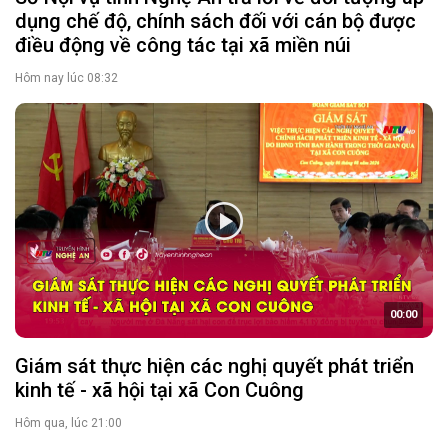
tiến độ đưa chính sách đến với đồng bào dân
tộc thiểu số
Hôm qua, lúc 17:41
ĐOÀN ĐẠI BIỂU QUỐC HỘI
Tin hoạt động
Tài liệu kỳ họp
Tài liệu giám sát, khảo sát
HỘI ĐỒNG NHÂN DÂN
Tin hoạt động
Tin hoạt động Văn phòng
Tin hoạt động Đảng, đoàn thể
Tài liệu kỳ họp HĐND tỉnh
Tài liệu giám sát, khảo sát
Nghị quyết của HĐND tỉnh