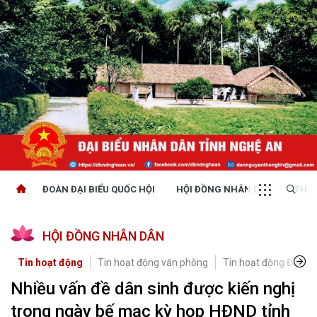
ĐOÀN ĐẠI BIỂU QUỐC HỘI
HỘI ĐỒNG NHÂN DÂN
THỜI
HỘI ĐỒNG NHÂN DÂN
Tin hoạt động
Tin hoạt động văn phòng
Tin hoạt động Đảng, 
Nhiều vấn đề dân sinh được kiến nghị
trong ngày bế mạc kỳ họp HĐND tỉnh