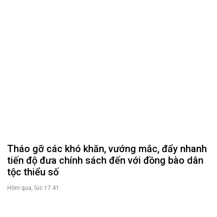
THỜI SỰ
Tin tức chính trị - kinh tế - xã hội
CHUYỂN ĐỘNG 130
Tiếng nói và hành động từ cấp xã
CỬ TRI QUAN TÂM
Kiến nghị của cử tri với Đoàn ĐBQH tỉnh
Kiến nghị của cử tri với HĐND tỉnh
Thông báo chuyển đơn
Văn bản tổng hợp trả lời KNCT
Chủ trương, chính sách mới
GÓP Ý XÂY DỰNG CHÍNH SÁCH, PHÁP LUẬT
Góp ý xây dựng Chính Sách, Pháp Luật
XÂY DỰNG NÔNG THÔN MỚI
Xây dựng nông thôn mới
NHỊP CẦU ĐẦU TƯ