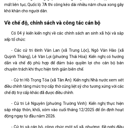
mất liên tục; Quốc lộ 7A thi công kéo dài nhiều năm chưa xong gây
khó khăn cho người dân.
Về chế độ, chính sách và công tác cán bộ
Có 04 ý kiến kiến nghị về các chính sách an sinh xã hội và sắp
xếp tổ chức:
- Các cử tri Đinh Văn Lan (xã Trung Lộc), Ngô Văn Hào (xã
Quỳnh Thắng), Lê Văn Lợi (phường Thái Hòa): Kiến nghị có hướng
dẫn và chế độ phù hợp để đảm bảo quyền lợi cho cán bộ bán
chuyên trách khi thực hiện tinh giản biên chế.
- Cử tri Hồ Trọng Tỏa (xã Tân An): Kiến nghị Nhà nước xem xét
điều chỉnh tăng mức trợ cấp thờ cúng liệt sỹ cho tương xứng với các
chế độ trợ cấp khác đã được điều chỉnh.
- Cử tri Lê Nguyên (phường Trường Vinh): Kiến nghị thực hiện
sáp nhập thôn, khối, xóm vào cuối tháng 12/2025 để ổn định hoạt
động ngay từ đầu năm 2026.
- Cử tri và cán bộ, công chức một số xã, phường: Đề nghị điều