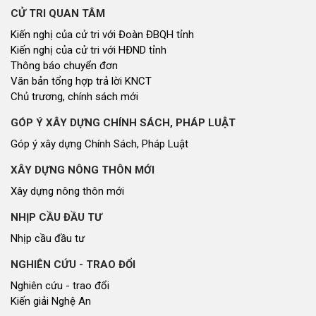
CUỘC SỐNG THƯỜNG NGÀY
Cuộc sống thường ngày
QUẢNG BÁ THƯƠNG HIỆU
Quảng bá thương hiệu
LIÊN KẾT NGOÀI
Youtube ĐBND tỉnh Nghệ An
Fanpage ĐBND tỉnh Nghệ An
Cổng thông tin điện tử tỉnh Nghệ An
Cổng thông tin điện tử Quốc hội
Cơ sở dữ liệu quốc gia về văn bản pháp luật
Báo Đại biểu nhân dân
Cơ quan chủ quản: Đoàn ĐBQH và HĐND tỉnh Nghệ An
Địa chỉ: Số 03, đường Trường Thi, phường Trường Vinh, tỉnh Nghệ An