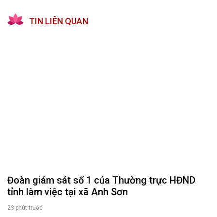
TIN LIÊN QUAN
Đoàn giám sát số 1 của Thường trực HĐND
tỉnh làm việc tại xã Anh Sơn
23 phút trước
Theo chân đại biểu tiếp xúc cử tri sau Kỳ họp
thứ 4 HĐND tỉnh
Hôm nay lúc 09:17
Sở Nội vụ tỉnh Nghệ An trả lời về đối tượng áp
dụng chế độ, chính sách đối với cán bộ được
điều động về công tác tại xã miền núi