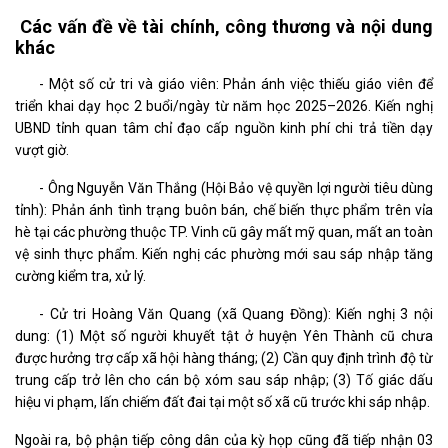
Các vấn đề về tài chính, công thương và nội dung
khác
- Một số cử tri và giáo viên: Phản ánh việc thiếu giáo viên để
triển khai dạy học 2 buổi/ngày từ năm học 2025–2026. Kiến nghị
UBND tỉnh quan tâm chỉ đạo cấp nguồn kinh phí chi trả tiền dạy
vượt giờ.
- Ông Nguyễn Văn Thắng (Hội Bảo vệ quyền lợi người tiêu dùng
tỉnh): Phản ánh tình trạng buôn bán, chế biến thực phẩm trên vỉa
hè tại các phường thuộc TP. Vinh cũ gây mất mỹ quan, mất an toàn
vệ sinh thực phẩm. Kiến nghị các phường mới sau sáp nhập tăng
cường kiểm tra, xử lý.
- Cử tri Hoàng Văn Quang (xã Quang Đồng): Kiến nghị 3 nội
dung: (1) Một số người khuyết tật ở huyện Yên Thành cũ chưa
được hưởng trợ cấp xã hội hàng tháng; (2) Cần quy định trình độ từ
trung cấp trở lên cho cán bộ xóm sau sáp nhập; (3) Tố giác dấu
hiệu vi phạm, lấn chiếm đất đai tại một số xã cũ trước khi sáp nhập.
Ngoài ra, bộ phận tiếp công dân của kỳ họp cũng đã tiếp nhận 03