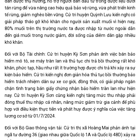
dân được thụ hưởng, hỗ trợ người dân đầu tư trồng dược liệu dưới
tán rừng để vừa nâng cao hiệu quả bảo vệ rừng, vừa phát triển kinh
tế rừng, giảm nghèo bền vững. Cử tri huyện Quỳnh Lưu kiến nghị có
giải pháp tháo gỡ khó khăn cho người sản xuất muối vì hiện nay,
80% muối trên thị trường nước ta được nhập từ nước ngoài dẫn
đến giá muối trong nước giảm, đời sống của diêm dân gặp nhiều
khó khăn.
Đối với Bộ Tài chính: Cử tri huyện Kỳ Sơn phản ánh việc bán bảo
hiểm mô tô, xe máy tràn lan và thủ tục chi trả bồi thường rất khó
khăn, phức tạp, hầu như rất ít trường hợp được chi trả khi xảy ra sự
kiện bảo hiểm. Cử tri kiến nghị đơn giản hóa thủ tục bồi thường bảo
hiểm trách nhiệm dân sự xe cơ giới, đồng thời, có giải pháp ngăn
chặn tình trạng bán giấy chứng nhận bảo hiểm tràn lan như hiện
nay. Cử tri huyện Kỳ Sơn cũng kiến nghị tăng mức thu nhập phải
đóng thuế thu nhập cá nhân, nâng mức giảm trừ gia cảnh để phù
hợp với điều kiện thực tiễn và phát huy được ý nghĩa của việc tăng
lương cơ sở từ 01/7/2024.
Đối với Bộ Giao thông vận tải: Cử tri thị xã Hoàng Mai phản ánh tại
ngã tư đường 36 (giao nhau giữa Quốc lộ 1A và Quốc lộ 48D) xảy ra