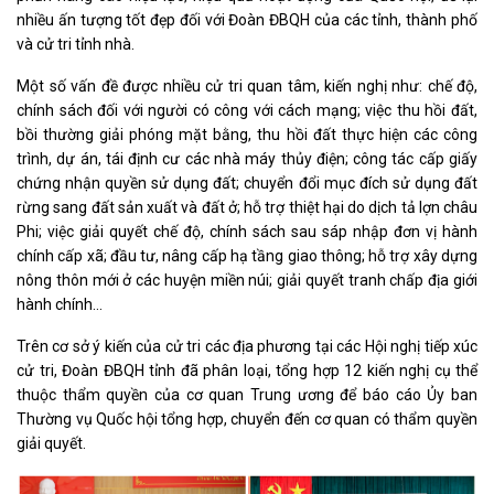
nhiều ấn tượng tốt đẹp đối với Đoàn ĐBQH của các tỉnh, thành phố
và cử tri tỉnh nhà.
Một số vấn đề được nhiều cử tri quan tâm, kiến nghị như: chế độ,
chính sách đối với người có công với cách mạng; việc thu hồi đất,
bồi thường giải phóng mặt bằng, thu hồi đất thực hiện các công
trình, dự án, tái định cư các nhà máy thủy điện; công tác cấp giấy
chứng nhận quyền sử dụng đất; chuyển đổi mục đích sử dụng đất
rừng sang đất sản xuất và đất ở; hỗ trợ thiệt hại do dịch tả lợn châu
Phi; việc giải quyết chế độ, chính sách sau sáp nhập đơn vị hành
chính cấp xã; đầu tư, nâng cấp hạ tầng giao thông; hỗ trợ xây dựng
nông thôn mới ở các huyện miền núi; giải quyết tranh chấp địa giới
hành chính…
Trên cơ sở ý kiến của cử tri các địa phương tại các Hội nghị tiếp xúc
cử tri, Đoàn ĐBQH tỉnh đã phân loại, tổng hợp 12 kiến nghị cụ thể
thuộc thẩm quyền của cơ quan Trung ương để báo cáo Ủy ban
Thường vụ Quốc hội tổng hợp, chuyển đến cơ quan có thẩm quyền
giải quyết.