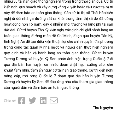
nhiều vụ tai nạn giao thông nghiêm trọng trong thời gian qua. Cử tri
kiến nghị quy hoạch và xây dựng vòng xuyến hoặc cầu vượt tại vị trí
này để đảm bảo an toàn giao thông. Còn cử tri thị xã Thái Hòa kiến
nghị di dời nhà ga đường sắt ra khỏi trung tâm thị xã do đã dừng
hoạt động hơn 15 năm, gây ô nhiễm môi trường và lãng phí tài sản
đất đai. Cử tri huyện Tân Kỳ kiến nghị xác định chỉ giới hành lang an
toàn giao thông đường mòn Hồ Chí Minh, đoạn qua huyện Tân Kỳ,
tỉnh Nghệ An để tạo điều kiện thuận lợi cho chính quyền địa phương
trong công tác quản lý nhà nước và người dân thực hiện nghiêm
quy định về bảo vệ hành lang an toàn giao thông. Cử tri huyện
Tương Dương và huyện Kỳ Sơn phản ánh hiện trạng Quốc lộ 7 đi
qua địa bàn hai huyện có nhiều đoạn chật hẹp, xuống cấp, che
khuất tầm nhìn, tiềm ẩn nguy cơ tai nạn giao thông. Cử tri kiến nghị
nâng cấp, mở rộng Quốc lộ 7 đoạn qua địa bàn huyện Tương
Dương và huyện Kỳ Sơn để đáp ứng nhu cầu tham gia giao thông
của người dân và đảm bảo an toàn giao thông.
Chia sẻ
Thu Nguyễn