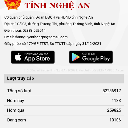
Cơ quan chủ quản: Đoàn ĐBQH và HĐND tỉnh Nghệ An
Địa chỉ: Số 03, đường Trường Thi, phường Trường Vinh, tỉnh Nghệ An
Điện thoại: 02383.592014
Email: dannguyenthongtin@gmail.com
Giấy phép số 179/GP-TTĐT, Sở TT&TT cấp ngày 31/12/2021
Hội đồng nhân dân tỉnh Nghệ An © 2021. Phát triển bởi
VIETNAMPEDIA.com
Lượt truy cập
Tổng số lượt
82286917
Hôm nay
1133
Hôm qua
259825
Đang xem
10106