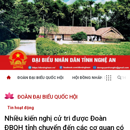
ĐOÀN ĐẠI BIỂU QUỐC HỘI
HỘI ĐỒNG NHÂN DÂN
THỜI
ĐOÀN ĐẠI BIỂU QUỐC HỘI
Tin hoạt động
Nhiều kiến nghị cử tri được Đoàn
ĐBQH tỉnh chuyển đến các cơ quan có