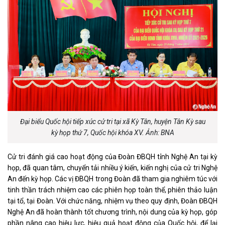
Đại biểu Quốc hội tiếp xúc cử tri tại xã Kỳ Tân, huyện Tân Kỳ sau
kỳ họp thứ 7, Quốc hội khóa XV. Ảnh: BNA
Cử tri đánh giá cao hoạt động của Đoàn ĐBQH tỉnh Nghệ An tại kỳ
họp, đã quan tâm, chuyển tải nhiều ý kiến, kiến nghị của cử tri Nghệ
An đến kỳ họp. Các vị ĐBQH trong Đoàn đã tham gia nghiêm túc với
tinh thần trách nhiệm cao các phiên họp toàn thể, phiên thảo luận
tại tổ, tại Đoàn. Với chức năng, nhiệm vụ theo quy định, Đoàn ĐBQH
Nghệ An đã hoàn thành tốt chương trình, nội dung của kỳ họp, góp
phần nâng cao hiệu lực, hiệu quả hoạt động của Quốc hội, để lại