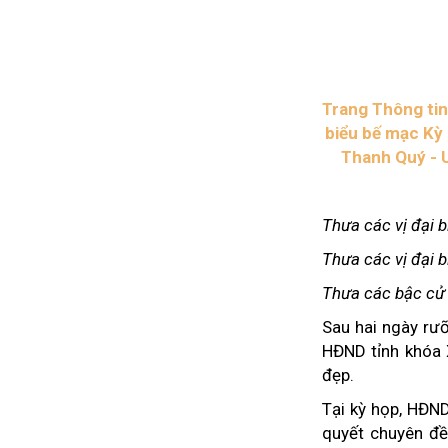
Kiến nghị của cử tri với Đoàn ĐBQH tỉnh
Góp ý xâ
Kiến nghị của cử tri với HĐND tỉnh
Thông báo chuyển đơn
Văn bản tổng hợp trả lời KNCT
Chủ trương, chính sách mới
Trang Thông tin
NGHIÊN CỨU - TRAO ĐỔI
biểu bế mạc Kỳ 
NON NƯ
Thanh Quý - 
Nghiên cứu - trao đổi
Miền di 
Kiến giải Nghệ An
Non nước
Thương 
Thưa các vị đại 
Du lịch 
giải pháp
Thưa các vị đại b
Ảnh đẹp
Thưa các bậc cử t
CUỘC SỐNG THƯỜNG NGÀY
QUẢNG 
Sau hai ngày rưỡ
Cuộc sống thường ngày
Quảng bá
HĐND tỉnh khóa 
đẹp.
Tại kỳ họp, HĐND
quyết chuyên đề