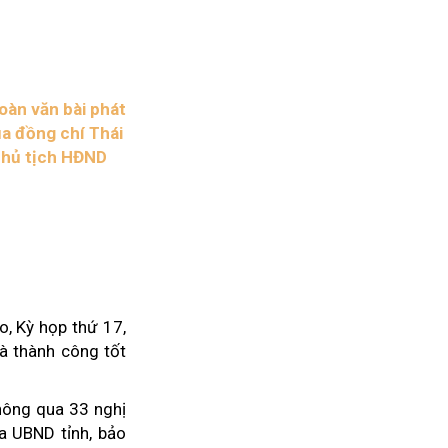
Nhịp cầu đầu tư
oàn văn bài phát
ủa đồng chí Thái
VĂN HỌC - NGHỆ THUẬT
Chủ tịch HĐND
Giai điệu quê hương
Đến với bài thơ hay
o, Kỳ họp thứ 17,
à thành công tốt
hệ An
i
thông qua 33 nghị
bản pháp
a UBND tỉnh, bảo