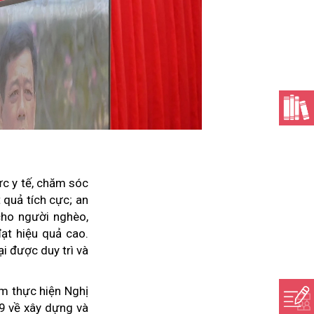
ực y tế, chăm sóc
 quả tích cực; an
cho người nghèo,
đạt hiệu quả cao.
i được duy trì và
ăm thực hiện Nghị
39 về xây dựng và