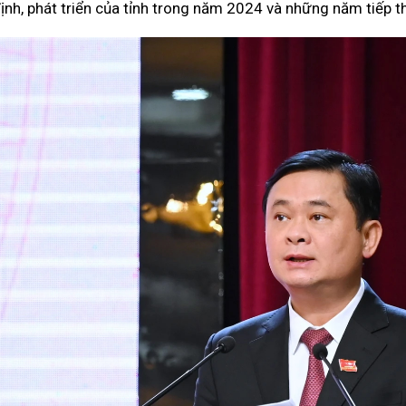
luật
nh, phát triển của tỉnh trong năm 2024 và những năm tiếp t
Báo Đại biểu nhân dân