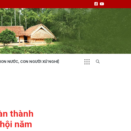
NON NƯỚC, CON NGƯỜI XỨ NGHỆ
CHUYỂN ĐỘNG 130
i
Tiếng nói và hành động từ cấp xã
oàn thành
ã hội năm
NHỊP CẦU ĐẦU TƯ