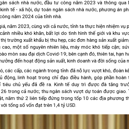
- ngân sách nhà nước, đầu tư công năm 2023 và thông qua 
 kinh tế - xã hội, dự toán ngân sách nhà nước, phương án p
 công năm 2024 của tỉnh nhà.
á, năm 2023, cùng với cả nước, tỉnh ta thực hiện nhiệm vụ ph
 cảnh nhiều khó khăn, bất lợi do tình hình thế giới và khu vự
 thị trường xuất khẩu bị thu hẹp, các đơn hàng sản xuất giảm,
g cao, một số nguyên nhiên liệu, máy móc khó tiếp cận; sứ
ào mòn sau đại dịch Covid-19; bên cạnh đó, thiên tai, hạn hán
 hưởng đến hoạt động sản xuất, kinh doanh và đời sống của 
ó, các cấp, các ngành trong tỉnh đã nỗ lực vượt khó, đoàn kế
ủ động, linh hoạt trong chỉ đạo điều hành, góp phần hoàn
 tiêu chủ yếu đã đề ra. Kinh tế duy trì được đà tăng trư
26 trong cả nước; thu ngân sách vượt dự toán được giao. 
t, năm thứ 2 liên tiếp đứng trong tốp 10 các địa phương t
với tổng số vốn đạt trên 1,4 tỷ USD.