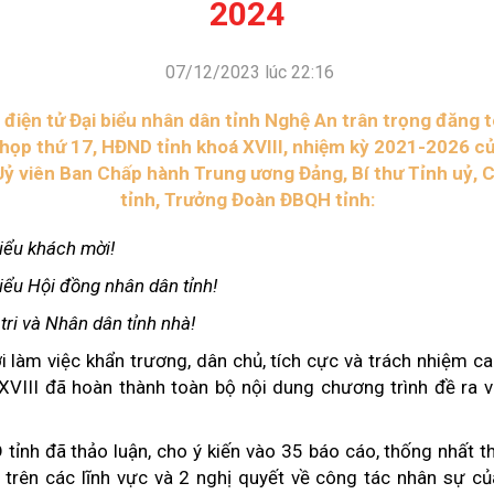
2024
Xây dựng nông thôn mới
y dựng Chính Sách, Pháp Luật
07/12/2023 lúc 22:16
 điện tử Đại biểu nhân dân tỉnh Nghệ An trân trọng đăng t
họp thứ 17, HĐND tỉnh khoá XVIII, nhiệm kỳ 2021-2026 c
ỚC, CON NGƯỜI XỨ NGHỆ
NHÌN RA TỈNH BẠN, XÃ BẠN
Uỷ viên Ban Chấp hành Trung ương Đảng, Bí thư Tỉnh uỷ, 
sản xứ Nghệ
Nhìn ra tỉnh bạn, xã bạn
tỉnh, Trưởng Đoàn ĐBQH tỉnh:
, con người xứ Nghệ
hiệu xứ Nghệ
biểu khách mời!
miền Tây Nghệ An - tiềm năng và
 phát triển
iểu Hội đồng nhân dân tỉnh!
 xứ Nghệ
ri và Nhân dân tỉnh nhà!
BÁ THƯƠNG HIỆU
LIÊN KẾT NGOÀI
i làm việc khẩn trương, dân chủ, tích cực và trách nhiệm ca
 thương hiệu
Youtube ĐBND tỉnh Nghệ An
XVIII đã hoàn thành toàn bộ nội dung chương trình đề ra v
Fanpage ĐBND tỉnh Nghệ An
Cổng thông tin điện tử tỉnh Ng
Cổng thông tin điện tử Quốc hộ
 tỉnh đã thảo luận, cho ý kiến vào 35 báo cáo, thống nhất 
Cơ sở dữ liệu quốc gia về văn 
 trên các lĩnh vực và 2 nghị quyết về công tác nhân sự củ