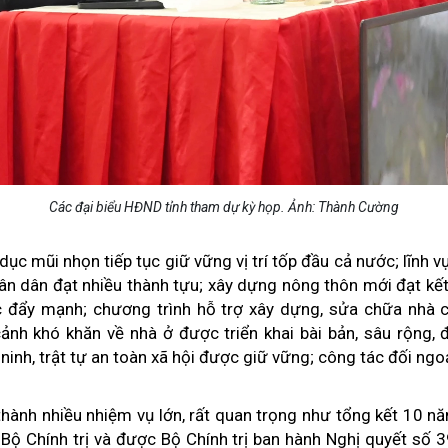
Các đại biểu HĐND tỉnh tham dự kỳ họp. Ảnh: Thành Cường
dục mũi nhọn tiếp tục giữ vững vị trí tốp đầu cả nước; lĩnh v
n dân đạt nhiều thành tựu; xây dựng nông thôn mới đạt kết
c đẩy mạnh; chương trình hỗ trợ xây dựng, sửa chữa nhà 
nh khó khăn về nhà ở được triển khai bài bản, sâu rộng, 
ninh, trật tự an toàn xã hội được giữ vững; công tác đối ngoạ
thành nhiều nhiệm vụ lớn, rất quan trọng như tổng kết 10 n
Bộ Chính trị và được Bộ Chính trị ban hành Nghị quyết số 