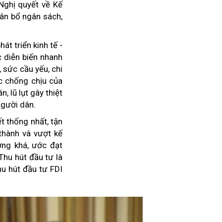
Nghị quyết về Kế
hân bổ ngân sách,
át triển kinh tế -
c diễn biến nhanh
 sức cầu yếu, chi
c chống chịu của
, lũ lụt gây thiệt
người dân.
t thống nhất, tận
 thành và vượt kế
ởng khá, ước đạt
Thu hút đầu tư là
hu hút đầu tư FDI