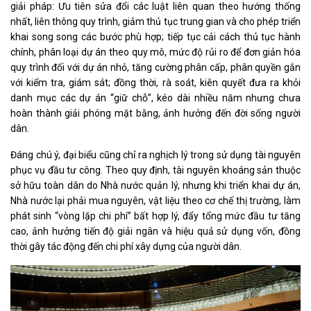
giải pháp: Ưu tiên sửa đổi các luật liên quan theo hướng thống
nhất, liên thông quy trình, giảm thủ tục trung gian và cho phép triển
khai song song các bước phù hợp; tiếp tục cải cách thủ tục hành
chính, phân loại dự án theo quy mô, mức độ rủi ro để đơn giản hóa
quy trình đối với dự án nhỏ, tăng cường phân cấp, phân quyền gắn
với kiểm tra, giám sát; đồng thời, rà soát, kiên quyết đưa ra khỏi
danh mục các dự án “giữ chỗ”, kéo dài nhiều năm nhưng chưa
hoàn thành giải phóng mặt bằng, ảnh hưởng đến đời sống người
dân.
Đáng chú ý, đại biểu cũng chỉ ra nghịch lý trong sử dụng tài nguyên
phục vụ đầu tư công. Theo quy định, tài nguyên khoáng sản thuộc
sở hữu toàn dân do Nhà nước quản lý, nhưng khi triển khai dự án,
Nhà nước lại phải mua nguyên, vật liệu theo cơ chế thị trường, làm
phát sinh “vòng lặp chi phí” bất hợp lý, đẩy tổng mức đầu tư tăng
cao, ảnh hưởng tiến độ giải ngân và hiệu quả sử dụng vốn, đồng
thời gây tác động đến chi phí xây dựng của người dân.