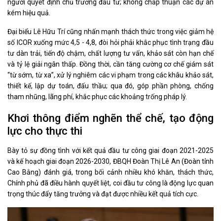
người quyết định chủ trương đầu tư; không chấp thuận các dự án
kém hiệu quả.
Đại biểu Lê Hữu Trí cũng nhấn mạnh thách thức trong việc giảm hệ
số ICOR xuống mức 4,5 - 4,8, đòi hỏi phải khắc phục tình trạng đầu
tư dàn trải, tiến độ chậm, chất lượng tư vấn, khảo sát còn hạn chế
và tỷ lệ giải ngân thấp. Đồng thời, cần tăng cường cơ chế giám sát
“từ sớm, từ xa”, xử lý nghiêm các vi phạm trong các khâu khảo sát,
thiết kế, lập dự toán, đấu thầu; qua đó, góp phần phòng, chống
tham nhũng, lãng phí, khắc phục các khoảng trống pháp lý.
Khơi thông điểm nghẽn thể chế, tạo động
lực cho thực thi
Bày tỏ sự đồng tình với kết quả đầu tư công giai đoạn 2021-2025
và kế hoạch giai đoạn 2026-2030, ĐBQH Đoàn Thị Lê An (Đoàn tỉnh
Cao Bằng) đánh giá, trong bối cảnh nhiều khó khăn, thách thức,
Chính phủ đã điều hành quyết liệt, coi đầu tư công là động lực quan
trọng thúc đẩy tăng trưởng và đạt được nhiều kết quả tích cực.