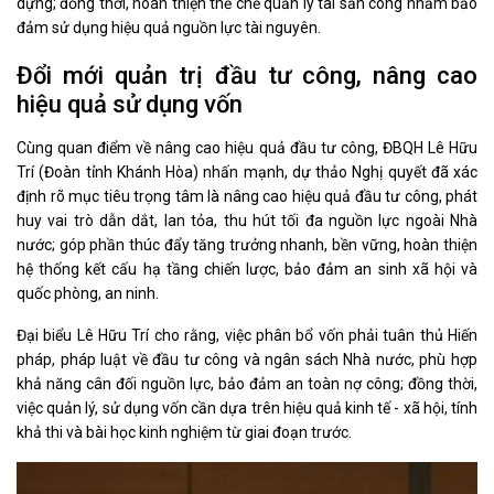
dựng; đồng thời, hoàn thiện thể chế quản lý tài sản công nhằm bảo
đảm sử dụng hiệu quả nguồn lực tài nguyên.
Đổi mới quản trị đầu tư công, nâng cao
hiệu quả sử dụng vốn
Cùng quan điểm về nâng cao hiệu quả đầu tư công, ĐBQH Lê Hữu
Trí (Đoàn tỉnh Khánh Hòa) nhấn mạnh, dự thảo Nghị quyết đã xác
định rõ mục tiêu trọng tâm là nâng cao hiệu quả đầu tư công, phát
huy vai trò dẫn dắt, lan tỏa, thu hút tối đa nguồn lực ngoài Nhà
nước; góp phần thúc đẩy tăng trưởng nhanh, bền vững, hoàn thiện
hệ thống kết cấu hạ tầng chiến lược, bảo đảm an sinh xã hội và
quốc phòng, an ninh.
Đại biểu Lê Hữu Trí cho rằng, việc phân bổ vốn phải tuân thủ Hiến
pháp, pháp luật về đầu tư công và ngân sách Nhà nước, phù hợp
khả năng cân đối nguồn lực, bảo đảm an toàn nợ công; đồng thời,
việc quản lý, sử dụng vốn cần dựa trên hiệu quả kinh tế - xã hội, tính
khả thi và bài học kinh nghiệm từ giai đoạn trước.