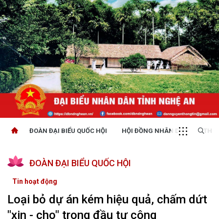
ĐOÀN ĐẠI BIỂU QUỐC HỘI
HỘI ĐỒNG NHÂN DÂN
THỜI
ĐOÀN ĐẠI BIỂU QUỐC HỘI
Tin hoạt động
Loại bỏ dự án kém hiệu quả, chấm dứt
"xin - cho" trong đầu tư công