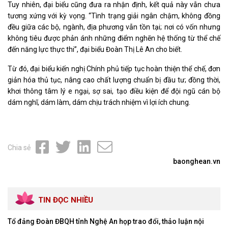
Tuy nhiên, đại biểu cũng đưa ra nhận định, kết quả này vẫn chưa
tương xứng với kỳ vọng. “Tình trạng giải ngân chậm, không đồng
đều giữa các bộ, ngành, địa phương vẫn tồn tại; nơi có vốn nhưng
không tiêu được phản ánh những điểm nghẽn hệ thống từ thể chế
đến năng lực thực thi”, đại biểu Đoàn Thị Lê An cho biết.
Từ đó, đại biểu kiến nghị Chính phủ tiếp tục hoàn thiện thể chế, đơn
giản hóa thủ tục, nâng cao chất lượng chuẩn bị đầu tư; đồng thời,
khơi thông tâm lý e ngại, sợ sai, tạo điều kiện để đội ngũ cán bộ
dám nghĩ, dám làm, dám chịu trách nhiệm vì lợi ích chung.
Chia sẻ
baonghean.vn
TIN ĐỌC NHIỀU
Tổ đảng Đoàn ĐBQH tỉnh Nghệ An họp trao đổi, thảo luận nội