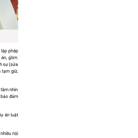
h lập pháp
 án, gồm:
nh sự (sửa
h tạm giữ,
, tầm nhìn
 bảo đảm
dự án luật
 nhiều nội