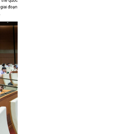
g thể quốc
 giai đoạn
.