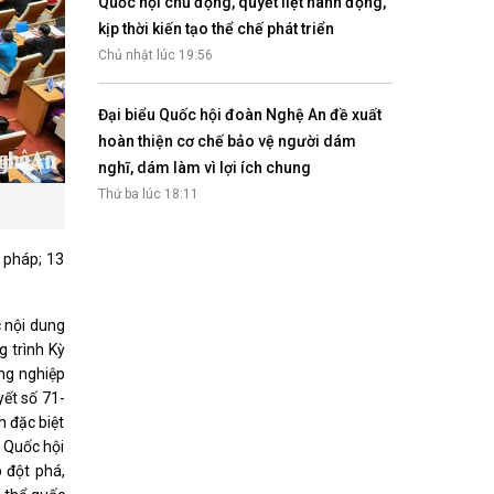
Quốc hội chủ động, quyết liệt hành động,
kịp thời kiến tạo thể chế phát triển
Chủ nhật lúc 19:56
Đại biểu Quốc hội đoàn Nghệ An đề xuất
hoàn thiện cơ chế bảo vệ người dám
nghĩ, dám làm vì lợi ích chung
Thứ ba lúc 18:11
 pháp; 13
c nội dung
 trình Kỳ
ng nghiệp
yết số 71-
h đặc biệt
a Quốc hội
 đột phá,