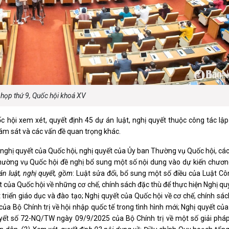
luật
Báo Đại biểu nhân dân
 họp thứ 9, Quốc hội khoá XV
 hội xem xét, quyết định 45 dự án luật, nghị quyết thuộc công tác lập
iám sát và các vấn đề quan trọng khác.
, nghị quyết của Quốc hội, nghị quyết của Ủy ban Thường vụ Quốc hội, cá
ường vụ Quốc hội đề nghị bổ sung một số nội dung vào dự kiến chương
n luật, nghị quyết, gồm
: Luật sửa đổi, bổ sung một số điều của Luật Cô
 của Quốc hội về những cơ chế, chính sách đặc thù để thực hiện Nghị qu
riển giáo dục và đào tạo; Nghị quyết của Quốc hội về cơ chế, chính sác
a Bộ Chính trị về hội nhập quốc tế trong tình hình mới; Nghị quyết củ
uyết số 72-NQ/TW ngày 09/9/2025 của Bộ Chính trị về một số giải pháp