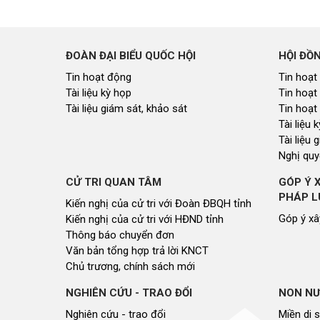
ĐOÀN ĐẠI BIỂU QUỐC HỘI
HỘI ĐỒ
Tin hoạt động
Tin hoạt
Tài liệu kỳ họp
Tin hoạt
Tài liệu giám sát, khảo sát
Tin hoạt
Tài liệu
Tài liệu 
Nghị quy
CỬ TRI QUAN TÂM
GÓP Ý 
PHÁP L
Kiến nghị của cử tri với Đoàn ĐBQH tỉnh
Góp ý xâ
Kiến nghị của cử tri với HĐND tỉnh
Thông báo chuyển đơn
Văn bản tổng hợp trả lời KNCT
Chủ trương, chính sách mới
NGHIÊN CỨU - TRAO ĐỔI
NON NƯ
Nghiên cứu - trao đổi
Miền di 