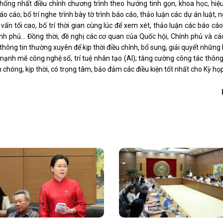
thống nhất điều chỉnh chương trình theo hướng tinh gọn, khoa học, hiệ
áo cáo; bố trí nghe trình bày tờ trình báo cáo, thảo luận các dự án luật, n
 vấn tối cao, bố trí thời gian cùng lúc để xem xét, thảo luận các báo cá
nh phủ… Đồng thời, đề nghị các cơ quan của Quốc hội, Chính phủ và cá
thông tin thường xuyên để kịp thời điều chỉnh, bổ sung, giải quyết những
nh mẽ công nghệ số, trí tuệ nhân tạo (AI); tăng cường công tác thông 
chóng, kịp thời, có trọng tâm, bảo đảm các điều kiện tốt nhất cho Kỳ họp