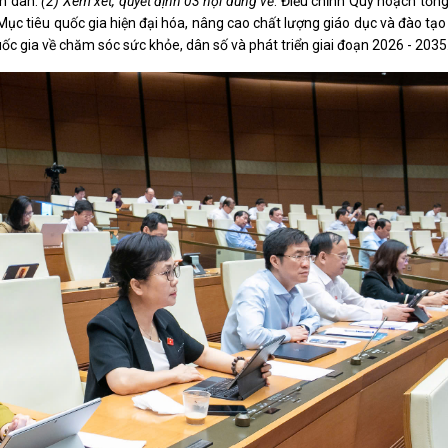
ân dân.
(2)
X
em xét, quyết định
03 nội dung
về
: Điều chỉnh Quy hoạch tổn
Mục tiêu quốc gia hiện đại hóa, nâng cao chất lượng giáo dục và đào tạo
c gia về chăm sóc sức khỏe, dân số và phát triển giai đoạn 2026 - 2035