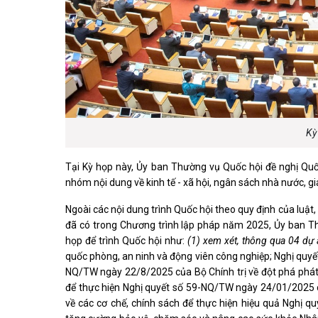
Kỳ
Tại Kỳ họp này, Ủy ban Thường vụ Quốc hội đề nghị Quốc
nhóm nội dung về kinh tế - xã hội, ngân sách nhà nước, g
Ngoài các nội dung trình Quốc hội theo quy định của luật
đã có trong Chương trình lập pháp năm 2025, Ủy ban Th
họp để trình Quốc hội như:
(1)
xem xét, thông qua 04 dự á
quốc phòng, an ninh và động viên công nghiệp; Nghị quyết
NQ/TW ngày 22/8/2025 của Bộ Chính trị về đột phá phát t
để thực hiện Nghị quyết số 59-NQ/TW ngày 24/01/2025 củ
về các cơ chế, chính sách để thực hiện hiệu quả Nghị q