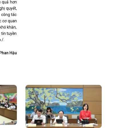
u quả hơn
ghị quyết,
o công tác
c cơ quan
 khó khăn,
tin tuyền
./.
Phan Hậu