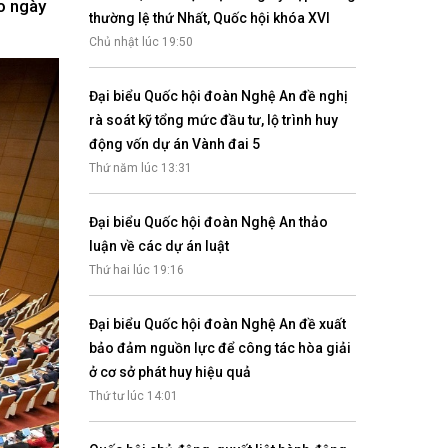
o ngày
Nhịp cầu đầu tư
thường lệ thứ Nhất, Quốc hội khóa XVI
Chủ nhật lúc 19:50
Đại biểu Quốc hội đoàn Nghệ An đề nghị
rà soát kỹ tổng mức đầu tư, lộ trình huy
VĂN HỌC - NGHỆ THUẬT
động vốn dự án Vành đai 5
Giai điệu quê hương
Thứ năm lúc 13:31
Đến với bài thơ hay
Đại biểu Quốc hội đoàn Nghệ An thảo
luận về các dự án luật
Thứ hai lúc 19:16
Đại biểu Quốc hội đoàn Nghệ An đề xuất
bảo đảm nguồn lực để công tác hòa giải
ở cơ sở phát huy hiệu quả
hệ An
Thứ tư lúc 14:01
i
bản pháp