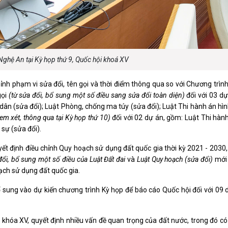
ghệ An tại Kỳ họp thứ 9, Quốc hội khoá XV
nh phạm vi sửa đổi, tên gọi và thời điểm thông qua so với Chương trìn
gọi
(từ sửa đổi, bổ sung một số điều sang sửa đổi toàn diện)
đối với 03 dự
ân (sửa đổi); Luật Phòng, chống ma túy (sửa đổi); Luật Thi hành án hì
em xét, thông qua tại Kỳ họp thứ 10)
đối với 02 dự án, gồm: Luật Thi hàn
 sự (sửa đổi).
yết định điều chỉnh Quy hoạch sử dụng đất quốc gia thời kỳ 2021 - 2030
đổi, bổ sung một số điều của Luật Đất đai
và
Luật Quy hoạch (sửa đổi)
mới
oạch sử dụng đất quốc gia.
 sung vào dự kiến chương trình Kỳ họp để báo cáo Quốc hội đối với 09 
 khóa XV, quyết định nhiều vấn đề quan trọng của đất nước, trong đó có