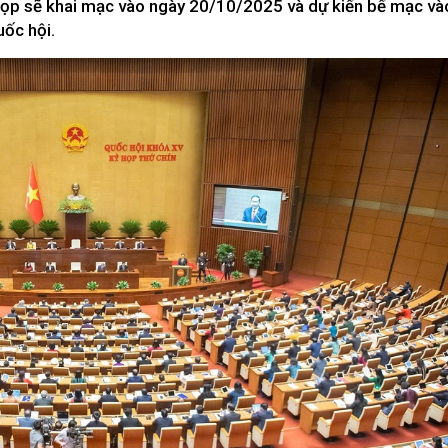
 họp sẽ khai mạc vào ngày 20/10/2025 và dự kiến bế mạc và
Xây dựng nông thôn mới
y dựng Chính Sách, Pháp Luật
uốc hội.
ỚC, CON NGƯỜI XỨ NGHỆ
NHÌN RA TỈNH BẠN, XÃ BẠN
sản xứ Nghệ
Nhìn ra tỉnh bạn, xã bạn
, con người xứ Nghệ
hiệu xứ Nghệ
miền Tây Nghệ An - tiềm năng và
 phát triển
 xứ Nghệ
BÁ THƯƠNG HIỆU
LIÊN KẾT NGOÀI
 thương hiệu
Youtube ĐBND tỉnh Nghệ An
Fanpage ĐBND tỉnh Nghệ An
Cổng thông tin điện tử tỉnh Ng
Cổng thông tin điện tử Quốc hộ
Cơ sở dữ liệu quốc gia về văn 