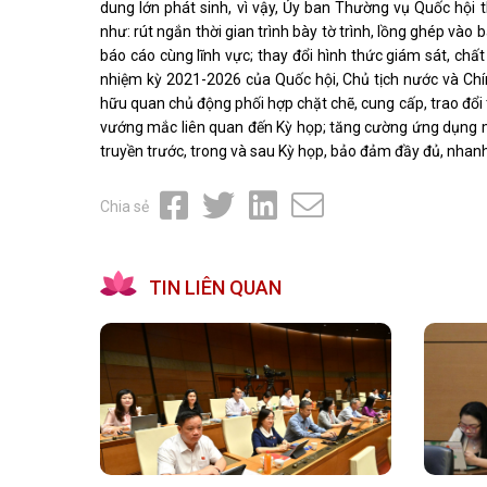
dung lớn phát sinh, vì vậy, Ủy ban Thường vụ Quốc hội 
như: rút ngắn thời gian trình bày tờ trình, lồng ghép vào b
báo cáo cùng lĩnh vực; thay đổi hình thức giám sát, chất
nhiệm kỳ 2021-2026 của Quốc hội, Chủ tịch nước và Chí
hữu quan chủ động phối hợp chặt chẽ, cung cấp, trao đổi 
vướng mắc liên quan đến Kỳ họp; tăng cường ứng dụng mạ
truyền trước, trong và sau Kỳ họp, bảo đảm đầy đủ, nhanh 
Chia sẻ
TIN LIÊN QUAN