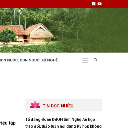
NON NƯỚC, CON NGƯỜI XỨ NGHỆ
CHUYỂN ĐỘNG 130
i
Tiếng nói và hành động từ cấp xã
TIN ĐỌC NHIỀU
Tổ đảng Đoàn ĐBQH tỉnh Nghệ An họp
NHỊP CẦU ĐẦU TƯ
iệu tập
trao đổi, thảo luận nội dung Kỳ họp không