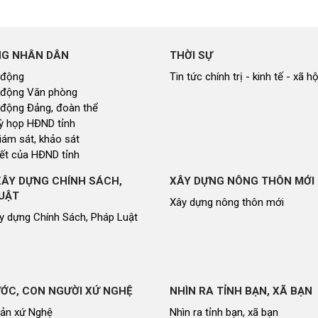
NG NHÂN DÂN
THỜI SỰ
 động
Tin tức chính trị - kinh tế - xã hộ
 động Văn phòng
 động Đảng, đoàn thể
 kỳ họp HĐND tỉnh
giám sát, khảo sát
ết của HĐND tỉnh
XÂY DỰNG CHÍNH SÁCH,
XÂY DỰNG NÔNG THÔN MỚI
UẬT
Xây dựng nông thôn mới
y dựng Chính Sách, Pháp Luật
ỚC, CON NGƯỜI XỨ NGHỆ
NHÌN RA TỈNH BẠN, XÃ BẠN
sản xứ Nghệ
Nhìn ra tỉnh bạn, xã bạn