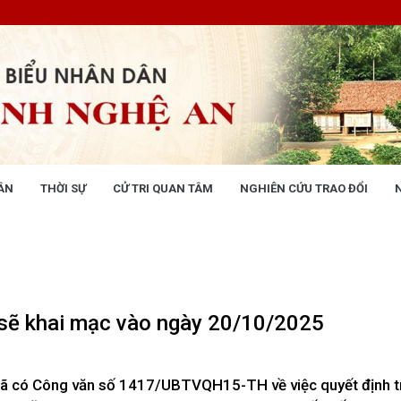
ÂN
THỜI SỰ
CỬ TRI QUAN TÂM
NGHIÊN CỨU TRAO ĐỔI
NG NHÂN DÂN
THỜI SỰ
 động
Tin tức chính trị - kinh tế - xã hộ
 động Văn phòng
 động Đảng, đoàn thể
 kỳ họp HĐND tỉnh
 sẽ khai mạc vào ngày 20/10/2025
giám sát, khảo sát
ết của HĐND tỉnh
XÂY DỰNG CHÍNH SÁCH,
XÂY DỰNG NÔNG THÔN MỚI
ã có Công văn số 1417/UBTVQH15-TH về việc quyết định tr
UẬT