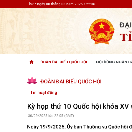
Thứ 7 ngày 08 tháng 08 năm 2026 / 22:36
ĐOÀN ĐẠI BIỂU QUỐC HỘI
HỘI ĐỒNG NHÂN D
ĐOÀN ĐẠI BIỂU QUỐC HỘI
HỘI ĐỒ
ĐOÀN ĐẠI BIỂU QUỐC HỘI
Tin hoạt động
Tin hoạt
Tài liệu kỳ họp
Tin hoạt
Tin hoạt động
Tài liệu giám sát, khảo sát
Tin hoạt
Tài liệu
Kỳ họp thứ 10 Quốc hội khóa XV
Tài liệu 
Nghị quy
30/09/2025 lúc 22:05 (GMT)
CỬ TRI QUAN TÂM
GÓP Ý 
Ngày 19/9/2025, Ủy ban Thường vụ Quốc hội đ
PHÁP L