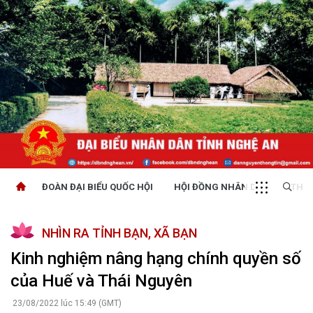
ĐOÀN ĐẠI BIỂU QUỐC HỘI
HỘI ĐỒNG NHÂN DÂN
THỜI
NHÌN RA TỈNH BẠN, XÃ BẠN
Kinh nghiệm nâng hạng chính quyền số
của Huế và Thái Nguyên
23/08/2022 lúc 15:49 (GMT)