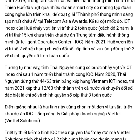
Năm 2019, Trung tâm Giám sát và điều hành thông minh của Thừa
Thiên Huế đã vượt qua nhiều dự án smart city do những tập đoàn
công nghệ lớn triển khai, để đoạt giải “Thành phố thông minh sáng
tạo nhất châu Á” tại Telecom Asia Awards. Kể từ cột mốc đó, ICT
Index của Huế nhảy vọt lên vị trí thứ 2 toàn quốc (cách đó 2 năm là
vị trí thứ 15 khi chưa triển khai dự án Trung tâm điều hành thông
minh (Intelligent Operation Center - IOC). Năm 2021, Huế vươn lên
vị trí số 2 về xếp hạng chuyển đổi số cấp tỉnh và và cũng đứng thứ 2
về chính quyền số trên toàn quốc.
Tương tự như vậy, tỉnh Thái Nguyên cũng có bước nhảy vọt về ICT
Index chỉ sau 1 năm triển khai thành công IOC. Năm 2020, Thái
Nguyên đứng thứ 44/63 trên bảng xếp hạng Vietnam ICT Index, thì
năm 2021 xếp thứ 12/63 tỉnh thành trên cả nước về chuyển đổi số,
đặc biệt là chỉ số về chính quyền số xếp thứ 3 toàn quốc.
Điểm giống nhau là hai tỉnh này cùng chọn một đơn vị tư vấn, triển
khai dự án IOC: Tổng công ty Giải pháp doanh nghiệp Viettel
(Viettel Solutions).
Triết lý thiết kế mô hình IOC theo nguyên tắc “may đo” mà Viettel
Solutions triển khai cho cả 2 tỉnh cũng khiến cho dự án mang lại