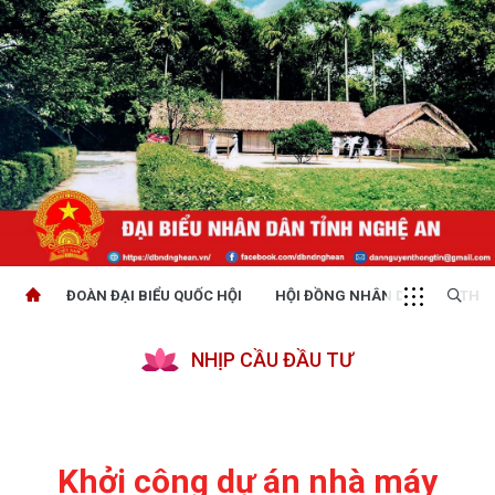
ĐOÀN ĐẠI BIỂU QUỐC HỘI
HỘI ĐỒNG NHÂN DÂN
THỜI
NHỊP CẦU ĐẦU TƯ
Khởi công dự án nhà máy