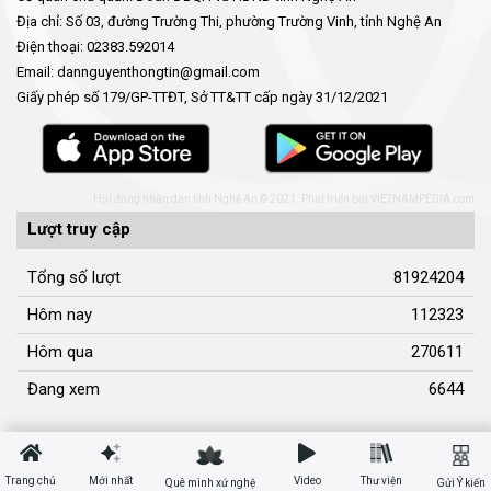
Địa chỉ: Số 03, đường Trường Thi, phường Trường Vinh, tỉnh Nghệ An
Điện thoại: 02383.592014
Email: dannguyenthongtin@gmail.com
Giấy phép số 179/GP-TTĐT, Sở TT&TT cấp ngày 31/12/2021
Hội đồng nhân dân tỉnh Nghệ An © 2021. Phát triển bởi
VIETNAMPEDIA.com
Lượt truy cập
Tổng số lượt
81924204
Hôm nay
112323
Hôm qua
270611
Đang xem
6644
Trang chủ
Mới nhất
Video
Thư viện
Quê mình xứ nghệ
Gửi Ý kiến