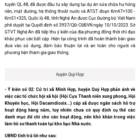
tuyến QL.48, đã được đầu tư xây dựng tại dự án sửa chữa hư hỏng
nền, mặt đường, hệ thống thoát nước và ATGT đoạn Km47+100 -
Km51+325, Quốc lộ 48, tỉnh Nghệ An được Cục Đường bộ Việt Nam
phê duyệt tại Quyết định số 3937/QĐ-CĐBVN ngày 10/10/2023. Sở
GTVT Nghệ An đã tiếp thu ý kiến của địa phương đồng thời chỉ đạo
khắc phục các bất cập. Hiện tại công trình đã hoàn thành bàn giao
đưa vào sử dụng, đảm bảo thuận lợi và an toàn cho người và
phương tiện tham gia giao thông.
huyện Quỳ Hợp
- Ý kiến số 02: Cử tri xã Minh Hợp, huyện Quỳ Hợp phản ánh về
việc các tổ chức hội xã hội (Hội Cựu Thanh niên xung phong, Hội
Khuyến học, Hội Dacamdioxix...) cấp xã được ngân sách hỗ trợ
hoạt động hàng năm, tuy nhiên chưa có quy định cụ thể các
danh mục để chi cho các hoạt động, nên khó khăn trong việc
làm hồ sơ thanh toán tại kho bạc Nhà nước.
UBND tỉnh trả lời như sau: