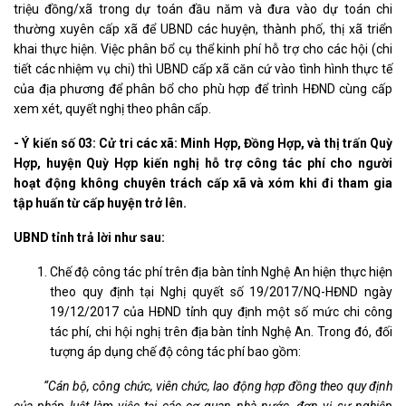
triệu đồng/xã trong dự toán đầu năm và đưa vào dự toán chi
thường xuyên cấp xã để UBND các huyện, thành phố, thị xã triển
khai thực hiện. Việc phân bổ cụ thể kinh phí hỗ trợ cho các hội (chi
tiết các nhiệm vụ chi) thì UBND cấp xã căn cứ vào tình hình thực tế
của địa phương để phân bổ cho phù hợp để trình HĐND cùng cấp
xem xét, quyết nghị theo phân cấp.
- Ý kiến số 03: Cử tri các xã: Minh Hợp, Đồng Hợp, và thị trấn Quỳ
Hợp, huyện Quỳ Hợp kiến nghị hỗ trợ công tác phí cho người
hoạt động không chuyên trách cấp xã và xóm khi đi tham gia
tập huấn từ cấp huyện trở lên.
UBND tỉnh trả lời như sau:
Chế độ công tác phí trên địa bàn tỉnh Nghệ An hiện thực hiện
theo quy định tại Nghị quyết số 19/2017/NQ-HĐND ngày
19/12/2017 của HĐND tỉnh quy định một số mức chi công
tác phí, chi hội nghị trên địa bàn tỉnh Nghệ An. Trong đó, đối
tượng áp dụng chế độ công tác phí bao gồm:
“Cán bộ, công chức, viên chức, lao động hợp đồng theo quy định