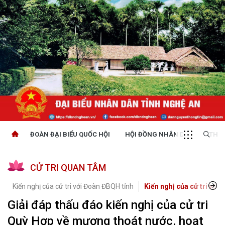
ĐOÀN ĐẠI BIỂU QUỐC HỘI
HỘI ĐỒNG NHÂN DÂN
THỜI
CỬ TRI QUAN TÂM
Kiến nghị của cử tri với Đoàn ĐBQH tỉnh
Kiến nghị của cử tri với 
Giải đáp thấu đáo kiến nghị của cử tri
Quỳ Hợp về mương thoát nước, hoạt