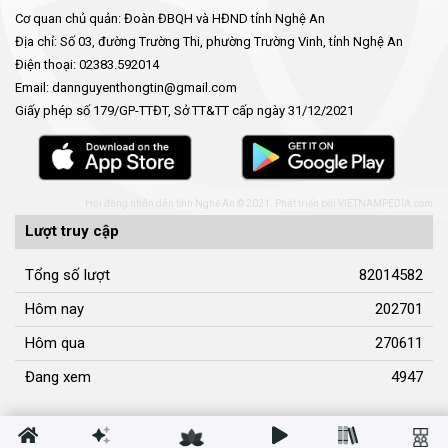
Cơ quan chủ quản: Đoàn ĐBQH và HĐND tỉnh Nghệ An
Địa chỉ: Số 03, đường Trường Thi, phường Trường Vinh, tỉnh Nghệ An
Điện thoại: 02383.592014
Email: dannguyenthongtin@gmail.com
Giấy phép số 179/GP-TTĐT, Sở TT&TT cấp ngày 31/12/2021
Hội đồng nhân dân tỉnh Nghệ An © 2021. Phát triển bởi
VIETNAMPEDIA.com
Lượt truy cập
Tổng số lượt
82014582
Hôm nay
202701
Hôm qua
270611
Đang xem
4947