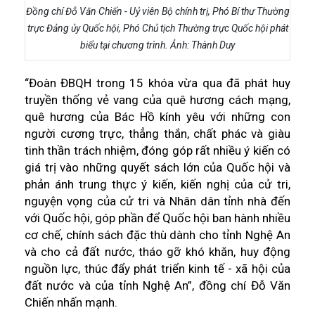
Đồng chí Đỗ Văn Chiến - Uỷ viên Bộ chính trị, Phó Bí thư Thường
trực Đảng ủy Quốc hội, Phó Chủ tịch Thường trực Quốc hội phát
biểu tại chương trình. Ảnh: Thành Duy
“Đoàn ĐBQH trong 15 khóa vừa qua đã phát huy
truyền thống vẻ vang của quê hương cách mạng,
quê hương của Bác Hồ kính yêu với những con
người cương trực, thẳng thắn, chất phác và giàu
tinh thần trách nhiệm, đóng góp rất nhiều ý kiến có
giá trị vào những quyết sách lớn của Quốc hội và
phản ánh trung thực ý kiến, kiến nghị của cử tri,
nguyện vọng của cử tri và Nhân dân tỉnh nhà đến
với Quốc hội, góp phần để Quốc hội ban hành nhiều
cơ chế, chính sách đặc thù dành cho tỉnh Nghệ An
và cho cả đất nước, tháo gỡ khó khăn, huy động
nguồn lực, thúc đẩy phát triển kinh tế - xã hội của
đất nước và của tỉnh Nghệ An”, đồng chí Đỗ Văn
Chiến nhấn mạnh.