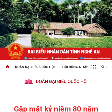
ĐOÀN ĐẠI BIỂU QUỐC HỘI
HỘI ĐỒNG NHÂN DÂN
THỜI
ĐOÀN ĐẠI BIỂU QUỐC HỘI
Gặp mặt kỷ niệm 80 năm