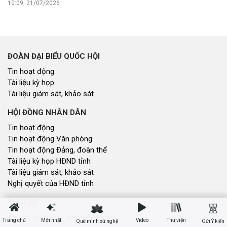
ĐOÀN ĐẠI BIỂU QUỐC HỘI
Tin hoạt động
Tài liệu kỳ họp
Tài liệu giám sát, khảo sát
HỘI ĐỒNG NHÂN DÂN
Tin hoạt động
Tin hoạt động Văn phòng
Tin hoạt động Đảng, đoàn thể
Tài liệu kỳ họp HĐND tỉnh
Tài liệu giám sát, khảo sát
Nghị quyết của HĐND tỉnh
THỜI SỰ
Tin tức chính trị - kinh tế - xã hội
CHUYỂN ĐỘNG 130
Tiếng nói và hành động từ cấp xã
Trang chủ
Mới nhất
Video
Thư viện
Quê mình xứ nghệ
Gửi Ý kiến
CỬ TRI QUAN TÂM