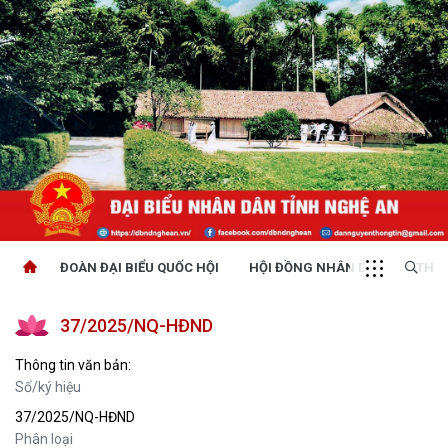
ĐOÀN ĐẠI BIỂU QUỐC HỘI
HỘI ĐỒNG NHÂN DÂN
THỜI
37/2025/NQ-HĐND
Thông tin văn bản:
Số/ký hiệu
37/2025/NQ-HĐND
Phân loại