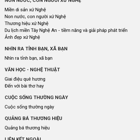
NON NƯỚC, CON NGƯỜI XỨ NGHỆ
Miền di sản xứ Nghệ
Non nước, con người xứ Nghệ
Thương hiệu xứ Nghệ
Du lịch miền Tây Nghệ An - tiềm năng và giải pháp phát triển
Ảnh đẹp xứ Nghệ
NHÌN RA TỈNH BẠN, XÃ BẠN
Nhìn ra tỉnh bạn, xã bạn
VĂN HỌC - NGHỆ THUẬT
Giai điệu quê hương
Đến với bài thơ hay
CUỘC SỐNG THƯỜNG NGÀY
Cuộc sống thường ngày
QUẢNG BÁ THƯƠNG HIỆU
Quảng bá thương hiệu
LIÊN KẾT NGOÀI