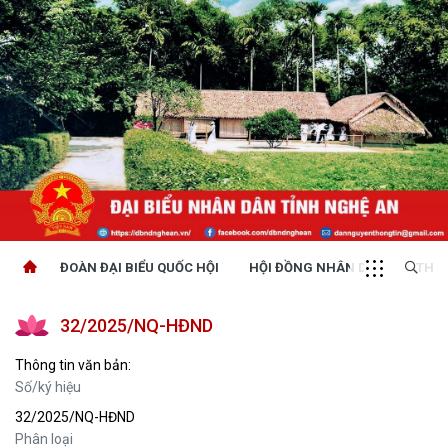
ĐOÀN ĐẠI BIỂU QUỐC HỘI
HỘI ĐỒNG NHÂN DÂN
THỜI
32/2025/NQ-HĐND
Thông tin văn bản:
Số/ký hiệu
32/2025/NQ-HĐND
Phân loại