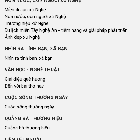
NON NƯỚC, CON NGƯỜI XỨ NGHỆ
Miền di sản xứ Nghệ
Non nước, con người xứ Nghệ
Thương hiệu xứ Nghệ
Du lịch miền Tây Nghệ An - tiềm năng và giải pháp phát triển
Ảnh đẹp xứ Nghệ
NHÌN RA TỈNH BẠN, XÃ BẠN
Nhìn ra tỉnh bạn, xã bạn
VĂN HỌC - NGHỆ THUẬT
Giai điệu quê hương
Đến với bài thơ hay
CUỘC SỐNG THƯỜNG NGÀY
Cuộc sống thường ngày
QUẢNG BÁ THƯƠNG HIỆU
Quảng bá thương hiệu
LIÊN KẾT NGOÀI