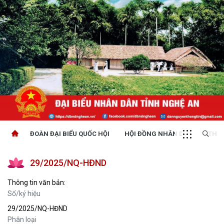
ĐOÀN ĐẠI BIỂU QUỐC HỘI
HỘI ĐỒNG NHÂN DÂN
THỜI
29/2025/NQ-HĐND
Thông tin văn bản:
Số/ký hiệu
29/2025/NQ-HĐND
Phân loại