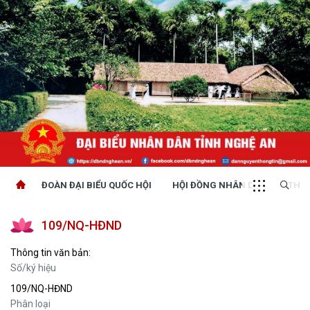
ĐOÀN ĐẠI BIỂU QUỐC HỘI
HỘI ĐỒNG NHÂN DÂN
THỜI
109/NQ-HĐND
Thông tin văn bản:
Số/ký hiệu
109/NQ-HĐND
Phân loại