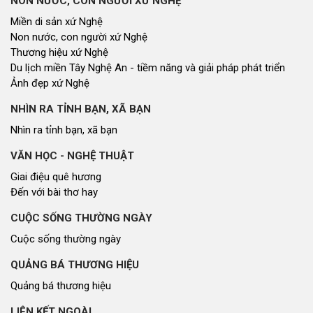
NON NƯỚC, CON NGƯỜI XỨ NGHỆ
Miền di sản xứ Nghệ
Non nước, con người xứ Nghệ
Thương hiệu xứ Nghệ
Du lịch miền Tây Nghệ An - tiềm năng và giải pháp phát triển
Ảnh đẹp xứ Nghệ
NHÌN RA TỈNH BẠN, XÃ BẠN
Nhìn ra tỉnh bạn, xã bạn
VĂN HỌC - NGHỆ THUẬT
Giai điệu quê hương
Đến với bài thơ hay
CUỘC SỐNG THƯỜNG NGÀY
Cuộc sống thường ngày
QUẢNG BÁ THƯƠNG HIỆU
Quảng bá thương hiệu
LIÊN KẾT NGOÀI