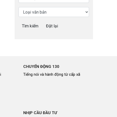
Nhịp cầu đầu tư
Tìm kiếm
Đặt lại
VĂN HỌC - NGHỆ THUẬT
Giai điệu quê hương
Đến với bài thơ hay
CHUYỂN ĐỘNG 130
i
Tiếng nói và hành động từ cấp xã
hệ An
i
bản pháp
NHỊP CẦU ĐẦU TƯ