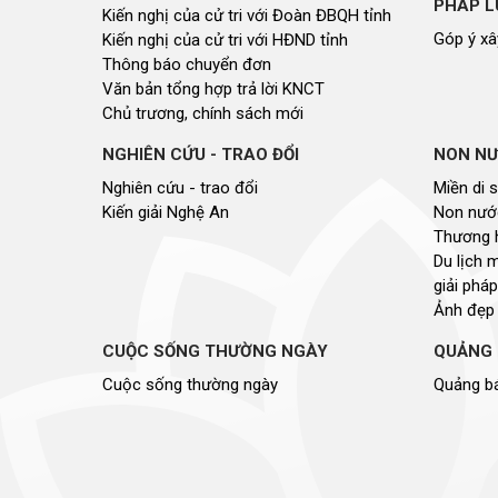
PHÁP L
Kiến nghị của cử tri với Đoàn ĐBQH tỉnh
Góp ý xâ
Kiến nghị của cử tri với HĐND tỉnh
Thông báo chuyển đơn
Văn bản tổng hợp trả lời KNCT
Chủ trương, chính sách mới
NGHIÊN CỨU - TRAO ĐỔI
NON NƯ
Nghiên cứu - trao đổi
Miền di 
Kiến giải Nghệ An
Non nước
Thương 
Du lịch 
giải pháp
Ảnh đẹp
CUỘC SỐNG THƯỜNG NGÀY
QUẢNG 
Cuộc sống thường ngày
Quảng bá