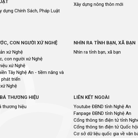
luật
UẬT
Xây dựng nông thôn mới
Báo Đại biểu nhân dân
y dựng Chính Sách, Pháp Luật
ỚC, CON NGƯỜI XỨ NGHỆ
NHÌN RA TỈNH BẠN, XÃ BẠN
sản xứ Nghệ
Nhìn ra tỉnh bạn, xã bạn
, con người xứ Nghệ
hiệu xứ Nghệ
miền Tây Nghệ An - tiềm năng và
 phát triển
 xứ Nghệ
BÁ THƯƠNG HIỆU
LIÊN KẾT NGOÀI
 thương hiệu
Youtube ĐBND tỉnh Nghệ An
Fanpage ĐBND tỉnh Nghệ An
Cổng thông tin điện tử tỉnh Ng
Cổng thông tin điện tử Quốc hộ
Cơ sở dữ liệu quốc gia về văn 