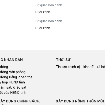
Xây dựng nông thôn mới
Cơ quan ban hành
y dựng Chính Sách, Pháp Luật
HĐND tỉnh
Cơ quan ban hành
HĐND tỉnh
ỚC, CON NGƯỜI XỨ NGHỆ
NHÌN RA TỈNH BẠN, XÃ BẠN
sản xứ Nghệ
Nhìn ra tỉnh bạn, xã bạn
, con người xứ Nghệ
hiệu xứ Nghệ
miền Tây Nghệ An - tiềm năng và
 phát triển
NG NHÂN DÂN
THỜI SỰ
 xứ Nghệ
 động
Tin tức chính trị - kinh tế - xã hộ
 động Văn phòng
BÁ THƯƠNG HIỆU
LIÊN KẾT NGOÀI
 động Đảng, đoàn thể
 thương hiệu
Youtube ĐBND tỉnh Nghệ An
 kỳ họp HĐND tỉnh
Fanpage ĐBND tỉnh Nghệ An
giám sát, khảo sát
Cổng thông tin điện tử tỉnh Ng
ết của HĐND tỉnh
Cổng thông tin điện tử Quốc hộ
Cơ sở dữ liệu quốc gia về văn 
XÂY DỰNG CHÍNH SÁCH,
XÂY DỰNG NÔNG THÔN MỚI