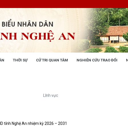
ÂN
THỜI SỰ
CỬ TRI QUAN TÂM
NGHIÊN CỨU TRAO ĐỔI
NG NHÂN DÂN
THỜI SỰ
 động
Tin tức chính trị - kinh tế - xã hộ
 động Văn phòng
 động Đảng, đoàn thể
Lĩnh vực
 kỳ họp HĐND tỉnh
giám sát, khảo sát
ết của HĐND tỉnh
XÂY DỰNG CHÍNH SÁCH,
XÂY DỰNG NÔNG THÔN MỚI
BND tỉnh Nghệ An nhiệm kỳ 2026 – 2031
UẬT