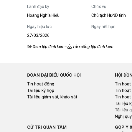
Kiến nghị của cử tri với Đoàn ĐBQH tỉnh
Lãnh đạo ký
Chức vụ
Góp ý xâ
Kiến nghị của cử tri với HĐND tỉnh
Thông báo chuyển đơn
Hoàng Nghĩa Hiếu
Chủ tịch HĐND tỉnh
Văn bản tổng hợp trả lời KNCT
Ngày hiệu lực
Ngày hết hạn
Chủ trương, chính sách mới
27/03/2026
NGHIÊN CỨU - TRAO ĐỔI
NON NƯ
Xem tệp đính kèm
-
Tải xuống tệp đính kèm
Nghiên cứu - trao đổi
Miền di 
Kiến giải Nghệ An
Non nước
Thương 
Du lịch 
giải pháp
ĐOÀN ĐẠI BIỂU QUỐC HỘI
HỘI ĐỒ
Ảnh đẹp
Tin hoạt động
Tin hoạt
Tài liệu kỳ họp
Tin hoạt
CUỘC SỐNG THƯỜNG NGÀY
QUẢNG 
Tài liệu giám sát, khảo sát
Tin hoạt
Cuộc sống thường ngày
Quảng bá
Tài liệu
Tài liệu 
Nghị quy
CỬ TRI QUAN TÂM
GÓP Ý 