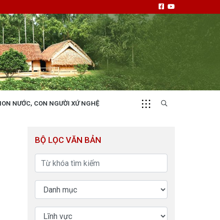
NON NƯỚC, CON NGƯỜI XỨ NGHỆ
CHUYỂN ĐỘNG 130
i
Tiếng nói và hành động từ cấp xã
BỘ LỌC VĂN BẢN
NHỊP CẦU ĐẦU TƯ