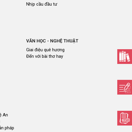
Nhịp cầu đầu tư
VĂN HỌC - NGHỆ THUẬT
Giai điệu quê hương
Đến với bài thơ hay
hệ An
i
bản pháp