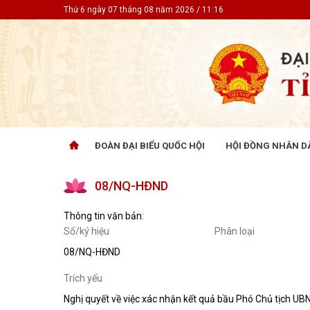
Thứ 6 ngày 07 tháng 08 năm 2026 / 11:16
ĐOÀN ĐẠI BIỂU QUỐC HỘI
HỘI ĐỒNG NHÂN D
ĐOÀN ĐẠI BIỂU QUỐC HỘI
HỘI ĐỒ
08/NQ-HĐND
Tin hoạt động
Tin hoạt
Tài liệu kỳ họp
Tin hoạt
Thông tin văn bản:
Tài liệu giám sát, khảo sát
Tin hoạt
Số/ký hiệu
Phân loại
Tài liệu
08/NQ-HĐND
Tài liệu 
Nghị quy
Trích yếu
CỬ TRI QUAN TÂM
GÓP Ý 
Nghị quyết về việc xác nhận kết quả bầu Phó Chủ tịch U
PHÁP L