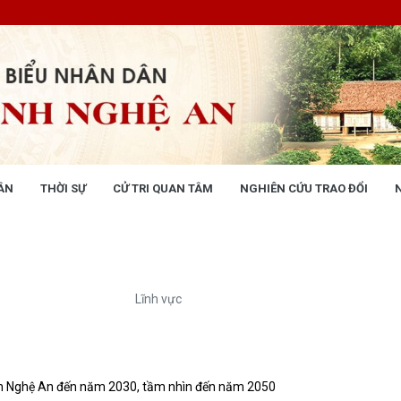
ÂN
THỜI SỰ
CỬ TRI QUAN TÂM
NGHIÊN CỨU TRAO ĐỔI
NG NHÂN DÂN
THỜI SỰ
 động
Tin tức chính trị - kinh tế - xã hộ
 động Văn phòng
 động Đảng, đoàn thể
Lĩnh vực
 kỳ họp HĐND tỉnh
giám sát, khảo sát
ết của HĐND tỉnh
XÂY DỰNG CHÍNH SÁCH,
XÂY DỰNG NÔNG THÔN MỚI
 tỉnh Nghệ An đến năm 2030, tầm nhìn đến năm 2050
UẬT