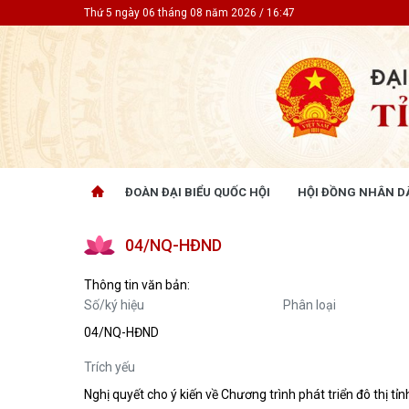
Thứ 5 ngày 06 tháng 08 năm 2026 / 16:47
ĐOÀN ĐẠI BIỂU QUỐC HỘI
HỘI ĐỒNG NHÂN D
ĐOÀN ĐẠI BIỂU QUỐC HỘI
HỘI ĐỒ
04/NQ-HĐND
Tin hoạt động
Tin hoạt
Tài liệu kỳ họp
Tin hoạt
Thông tin văn bản:
Tài liệu giám sát, khảo sát
Tin hoạt
Số/ký hiệu
Phân loại
Tài liệu
04/NQ-HĐND
Tài liệu 
Nghị quy
Trích yếu
CỬ TRI QUAN TÂM
GÓP Ý 
Nghị quyết cho ý kiến về Chương trình phát triển đô thị
PHÁP L