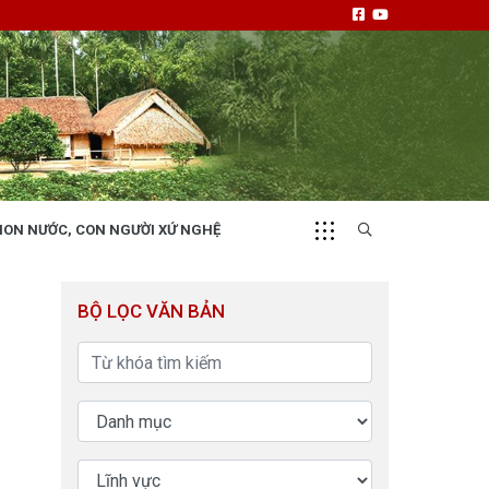
NON NƯỚC, CON NGƯỜI XỨ NGHỆ
CHUYỂN ĐỘNG 130
i
Tiếng nói và hành động từ cấp xã
BỘ LỌC VĂN BẢN
NHỊP CẦU ĐẦU TƯ