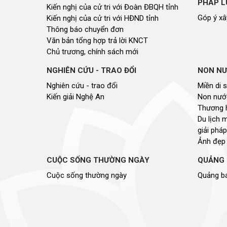
PHÁP L
Kiến nghị của cử tri với Đoàn ĐBQH tỉnh
Góp ý xâ
Kiến nghị của cử tri với HĐND tỉnh
Thông báo chuyển đơn
Văn bản tổng hợp trả lời KNCT
Chủ trương, chính sách mới
NGHIÊN CỨU - TRAO ĐỔI
NON NƯ
Nghiên cứu - trao đổi
Miền di 
Kiến giải Nghệ An
Non nước
Thương 
Du lịch 
giải pháp
Ảnh đẹp
CUỘC SỐNG THƯỜNG NGÀY
QUẢNG 
Cuộc sống thường ngày
Quảng bá