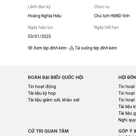
Kiến nghị của cử tri với Đoàn ĐBQH tỉnh
Lãnh đạo ký
Chức vụ
Góp ý xâ
Kiến nghị của cử tri với HĐND tỉnh
Thông báo chuyển đơn
Hoàng Nghĩa Hiếu
Chủ tịch HĐND tỉnh
Văn bản tổng hợp trả lời KNCT
Ngày hiệu lực
Ngày hết hạn
Chủ trương, chính sách mới
03/01/2025
NGHIÊN CỨU - TRAO ĐỔI
NON NƯ
Xem tệp đính kèm
-
Tải xuống tệp đính kèm
Nghiên cứu - trao đổi
Miền di 
Kiến giải Nghệ An
Non nước
Thương 
Du lịch 
giải pháp
ĐOÀN ĐẠI BIỂU QUỐC HỘI
HỘI ĐỒ
Ảnh đẹp
Tin hoạt động
Tin hoạt
Tài liệu kỳ họp
Tin hoạt
CUỘC SỐNG THƯỜNG NGÀY
QUẢNG 
Tài liệu giám sát, khảo sát
Tin hoạt
Cuộc sống thường ngày
Quảng bá
Tài liệu
Tài liệu 
Nghị quy
CỬ TRI QUAN TÂM
GÓP Ý 