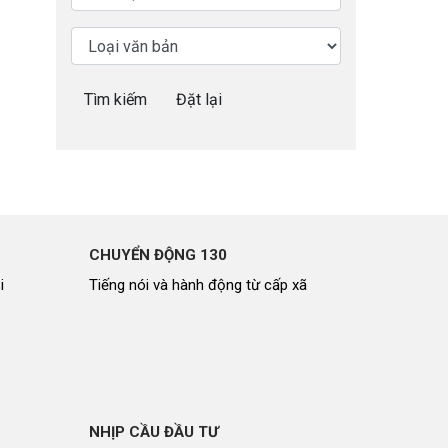
Nhịp cầu đầu tư
Tìm kiếm
Đặt lại
VĂN HỌC - NGHỆ THUẬT
Giai điệu quê hương
Đến với bài thơ hay
CHUYỂN ĐỘNG 130
i
Tiếng nói và hành động từ cấp xã
hệ An
i
bản pháp
NHỊP CẦU ĐẦU TƯ