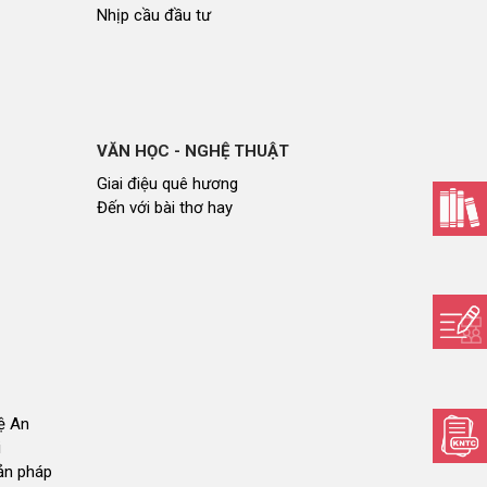
Nhịp cầu đầu tư
VĂN HỌC - NGHỆ THUẬT
Giai điệu quê hương
Đến với bài thơ hay
hệ An
i
bản pháp