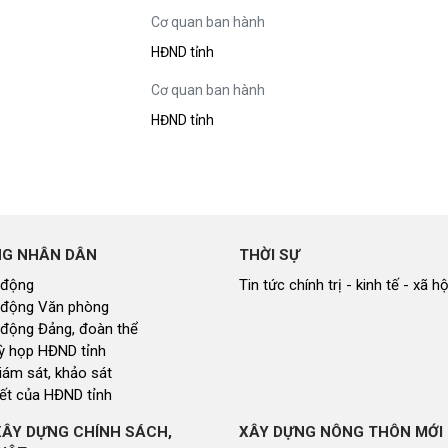
Xây dựng nông thôn mới
Cơ quan ban hành
y dựng Chính Sách, Pháp Luật
HĐND tỉnh
Cơ quan ban hành
HĐND tỉnh
ỚC, CON NGƯỜI XỨ NGHỆ
NHÌN RA TỈNH BẠN, XÃ BẠN
sản xứ Nghệ
Nhìn ra tỉnh bạn, xã bạn
, con người xứ Nghệ
hiệu xứ Nghệ
miền Tây Nghệ An - tiềm năng và
 phát triển
NG NHÂN DÂN
THỜI SỰ
 xứ Nghệ
 động
Tin tức chính trị - kinh tế - xã hộ
 động Văn phòng
BÁ THƯƠNG HIỆU
LIÊN KẾT NGOÀI
 động Đảng, đoàn thể
 thương hiệu
Youtube ĐBND tỉnh Nghệ An
 kỳ họp HĐND tỉnh
Fanpage ĐBND tỉnh Nghệ An
giám sát, khảo sát
Cổng thông tin điện tử tỉnh Ng
ết của HĐND tỉnh
Cổng thông tin điện tử Quốc hộ
Cơ sở dữ liệu quốc gia về văn 
XÂY DỰNG CHÍNH SÁCH,
XÂY DỰNG NÔNG THÔN MỚI