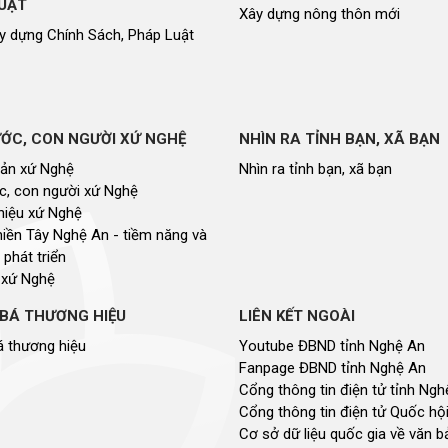
luật
UẬT
Xây dựng nông thôn mới
Báo Đại biểu nhân dân
y dựng Chính Sách, Pháp Luật
ỚC, CON NGƯỜI XỨ NGHỆ
NHÌN RA TỈNH BẠN, XÃ BẠN
sản xứ Nghệ
Nhìn ra tỉnh bạn, xã bạn
, con người xứ Nghệ
hiệu xứ Nghệ
miền Tây Nghệ An - tiềm năng và
 phát triển
 xứ Nghệ
BÁ THƯƠNG HIỆU
LIÊN KẾT NGOÀI
 thương hiệu
Youtube ĐBND tỉnh Nghệ An
Fanpage ĐBND tỉnh Nghệ An
Cổng thông tin điện tử tỉnh Ng
Cổng thông tin điện tử Quốc hộ
Cơ sở dữ liệu quốc gia về văn 