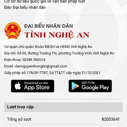
Cơ sở dữ liệu quốc gia về văn bản pháp luật
Báo Đại biểu nhân dân
Cơ quan chủ quản: Đoàn ĐBQH và HĐND tỉnh Nghệ An
Địa chỉ: Số 03, đường Trường Thi, phường Trường Vinh, tỉnh Nghệ An
Điện thoại: 02383.592014
Email: dannguyenthongtin@gmail.com
Giấy phép số 179/GP-TTĐT, Sở TT&TT cấp ngày 31/12/2021
Hội đồng nhân dân tỉnh Nghệ An © 2021. Phát triển bởi
VIETNAMPEDIA.com
Lượt truy cập
Tổng số lượt
82003641