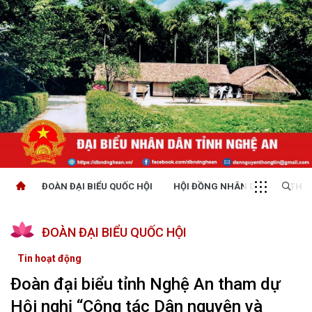
ĐOÀN ĐẠI BIỂU QUỐC HỘI
HỘI ĐỒNG NHÂN DÂN
THỜI
ĐOÀN ĐẠI BIỂU QUỐC HỘI
Tin hoạt động
Đoàn đại biểu tỉnh Nghệ An tham dự
Hội nghị “Công tác Dân nguyện và