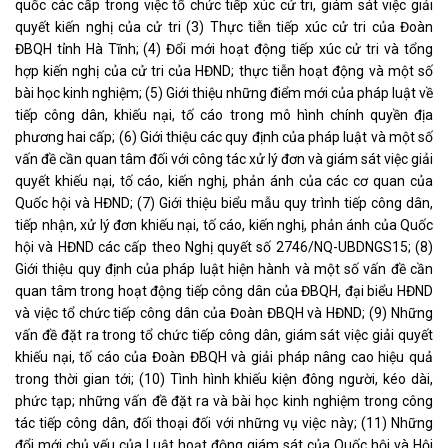
quốc các cấp trong việc tổ chức tiếp xúc cử tri, giám sát việc giải
quyết kiến nghị của cử tri (3) Thực tiễn tiếp xúc cử tri của Đoàn
ĐBQH tỉnh Hà Tĩnh; (4) Đổi mới hoạt động tiếp xúc cử tri và tổng
hợp kiến nghị của cử tri của HĐND; thực tiễn hoạt động và một số
bài học kinh nghiệm; (5) Giới thiệu những điểm mới của pháp luật về
tiếp công dân, khiếu nại, tố cáo trong mô hình chính quyền địa
phương hai cấp; (6) Giới thiệu các quy định của pháp luật và một số
vấn đề cần quan tâm đối với công tác xử lý đơn và giám sát việc giải
quyết khiếu nại, tố cáo, kiến nghị, phản ánh của các cơ quan của
Quốc hội và HĐND; (7) Giới thiệu biểu mẫu quy trình tiếp công dân,
tiếp nhận, xử lý đơn khiếu nại, tố cáo, kiến nghị, phản ánh của Quốc
hội và HĐND các cấp theo Nghị quyết số 2746/NQ-UBDNGS15; (8)
Giới thiệu quy định của pháp luật hiện hành và một số vấn đề cần
quan tâm trong hoạt động tiếp công dân của ĐBQH, đại biểu HĐND
và việc tổ chức tiếp công dân của Đoàn ĐBQH và HĐND; (9) Những
vấn đề đặt ra trong tổ chức tiếp công dân, giám sát việc giải quyết
khiếu nại, tố cáo của Đoàn ĐBQH và giải pháp nâng cao hiệu quả
trong thời gian tới; (10) Tình hình khiếu kiện đông người, kéo dài,
phức tạp; những vấn đề đặt ra và bài học kinh nghiệm trong công
tác tiếp công dân, đối thoại đối với những vụ việc này; (11) Những
đổi mới chủ yếu của Luật hoạt động giám sát của Quốc hội và Hội