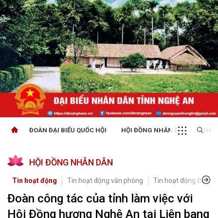
ĐOÀN ĐẠI BIỂU QUỐC HỘI
HỘI ĐỒNG NHÂN DÂN
THỜI
HỘI ĐỒNG NHÂN DÂN
Tin hoạt động
Tin hoạt động văn phòng
Tin hoạt động Đảng, 
Đoàn công tác của tỉnh làm việc với
Hội Đồng hương Nghệ An tại Liên bang