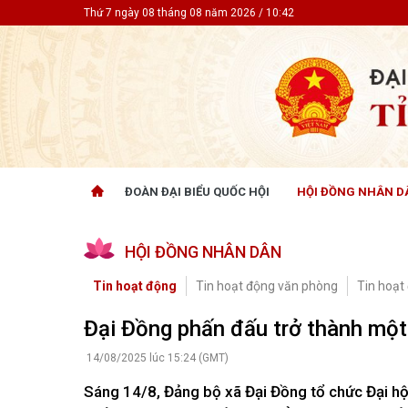
Thứ 7 ngày 08 tháng 08 năm 2026 / 10:42
ĐOÀN ĐẠI BIỂU QUỐC HỘI
HỘI ĐỒNG NHÂN D
ĐOÀN ĐẠI BIỂU QUỐC HỘI
HỘI ĐỒ
HỘI ĐỒNG NHÂN DÂN
Tin hoạt động
Tin hoạt
Tài liệu kỳ họp
Tin hoạt
Tin hoạt động
Tin hoạt động văn phòng
Tin hoạt
Tài liệu giám sát, khảo sát
Tin hoạt
Tài liệu
Đại Đồng phấn đấu trở thành một
Tài liệu 
Nghị quy
14/08/2025 lúc 15:24 (GMT)
CỬ TRI QUAN TÂM
GÓP Ý 
Sáng 14/8, Đảng bộ xã Đại Đồng tổ chức Đại hội
PHÁP L