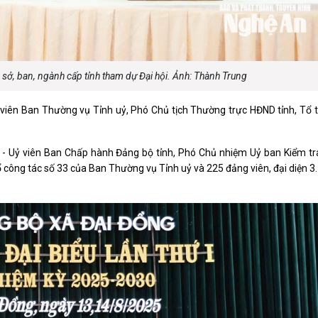
luật
Báo Đại biểu nhân dân
c sở, ban, ngành cấp tỉnh tham dự Đại hội. Ảnh: Thành Trung
 viên Ban Thường vụ Tỉnh uỷ, Phó Chủ tịch Thường trực HĐND tỉnh, Tổ 
- Uỷ viên Ban Chấp hành Đảng bộ tỉnh, Phó Chủ nhiệm Uỷ ban Kiểm tra
ổ công tác số 33 của Ban Thường vụ Tỉnh uỷ và 225 đảng viên, đại diện 