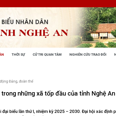
ÂN
THỜI SỰ
CỬ TRI QUAN TÂM
NGHIÊN CỨU TRAO ĐỔI
NG NHÂN DÂN
THỜI SỰ
 động
Tin tức chính trị - kinh tế - xã hộ
 động Văn phòng
 động Đảng, đoàn thể
 động Đảng, đoàn thể
 kỳ họp HĐND tỉnh
 trong những xã tốp đầu của tỉnh Nghệ An
giám sát, khảo sát
ết của HĐND tỉnh
XÂY DỰNG CHÍNH SÁCH,
XÂY DỰNG NÔNG THÔN MỚI
 đại biểu lần thứ I, nhiệm kỳ 2025 – 2030. Đại hội xác định
UẬT