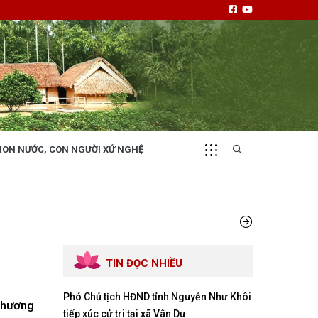
NON NƯỚC, CON NGƯỜI XỨ NGHỆ
CHUYỂN ĐỘNG 130
i
Tiếng nói và hành động từ cấp xã
TIN ĐỌC NHIỀU
Phó Chủ tịch HĐND tỉnh Nguyễn Như Khôi
NHỊP CẦU ĐẦU TƯ
 phương
tiếp xúc cử tri tại xã Vân Du