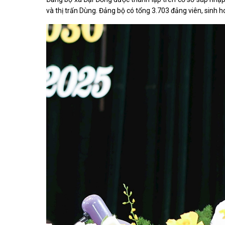
và thị trấn Dùng. Đảng bộ có tổng 3.703 đảng viên, sinh h