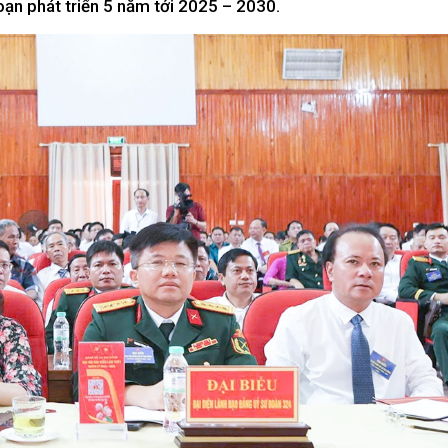
oạn phát triển 5 năm tới 2025 – 2030.
Xây dựng nông thôn mới
y dựng Chính Sách, Pháp Luật
ỚC, CON NGƯỜI XỨ NGHỆ
NHÌN RA TỈNH BẠN, XÃ BẠN
sản xứ Nghệ
Nhìn ra tỉnh bạn, xã bạn
, con người xứ Nghệ
hiệu xứ Nghệ
miền Tây Nghệ An - tiềm năng và
 phát triển
 xứ Nghệ
BÁ THƯƠNG HIỆU
LIÊN KẾT NGOÀI
 thương hiệu
Youtube ĐBND tỉnh Nghệ An
Fanpage ĐBND tỉnh Nghệ An
Cổng thông tin điện tử tỉnh Ng
Cổng thông tin điện tử Quốc hộ
Cơ sở dữ liệu quốc gia về văn 