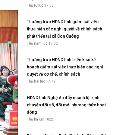
Nhịp cầu đầu tư
Thứ tư lúc 17:53
Thường trực HĐND tỉnh giám sát việc
thực hiện các nghị quyết về chính sách
phát triển tại xã Con Cuông
VĂN HỌC - NGHỆ THUẬT
Thứ năm lúc 17:32
Giai điệu quê hương
Đến với bài thơ hay
Thường trực HĐND tỉnh triển khai kế
hoạch giám sát việc thực hiện các nghị
quyết về cơ chế, chính sách
Thứ hai lúc 17:19
HĐND tỉnh Nghệ An đẩy nhanh lộ trình
chuyển đổi số, đổi mới phương thức hoạt
động
hệ An
Thứ ba lúc 18:25
i
bản pháp