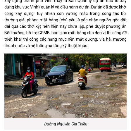
xây dựng thành phố Vinh (nay là Ban Quản lý dự án đầu tư xây
dựng khu vực Vinh) quản lý và điều hành dự án. Dự án đã được khởi
công xây dựng; tuy nhiên còn vướng mắc trong công tác bồi
thường giải phóng mặt bằng (chủ yếu là xác nhận nguồn gốc đất
đai qua các thời kỳ) nên hiện nay chưa lập, phê duyệt phương án
Bồi thường, hỗ trợ GPMB, bàn giao mặt bằng cho đơn vị thi công để
triển khai thi công các hạng mục nền mặt đường, vỉa hè, mương
thoát nước và hệ thống hạ tầng kỹ thuật khác.
Đường Nguyễn Gia Thiều