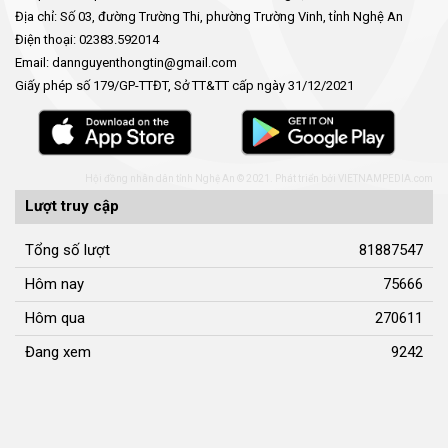
Địa chỉ: Số 03, đường Trường Thi, phường Trường Vinh, tỉnh Nghệ An
Điện thoại: 02383.592014
Email: dannguyenthongtin@gmail.com
Giấy phép số 179/GP-TTĐT, Sở TT&TT cấp ngày 31/12/2021
Hội đồng nhân dân tỉnh Nghệ An © 2021. Phát triển bởi
VIETNAMPEDIA.com
Lượt truy cập
Tổng số lượt
81887547
Hôm nay
75666
Hôm qua
270611
Đang xem
9242