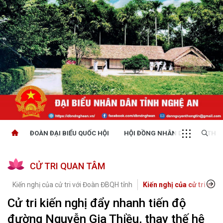
ĐOÀN ĐẠI BIỂU QUỐC HỘI
HỘI ĐỒNG NHÂN DÂN
THỜI
CỬ TRI QUAN TÂM
Kiến nghị của cử tri với Đoàn ĐBQH tỉnh
Kiến nghị của cử tri với 
Cử tri kiến nghị đẩy nhanh tiến độ
đường Nguyễn Gia Thiều, thay thế hệ