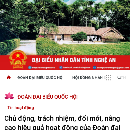
ĐOÀN ĐẠI BIỂU QUỐC HỘI
HỘI ĐỒNG NHÂN DÂN
THỜI
ĐOÀN ĐẠI BIỂU QUỐC HỘI
Tin hoạt động
Chủ động, trách nhiệm, đổi mới, nâng
cao hiệu quả hoạt động của Đoàn đại