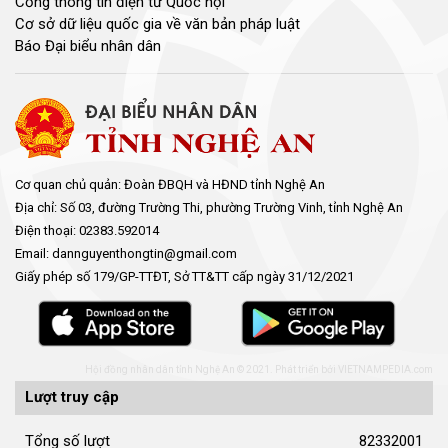
Đang xem
4973