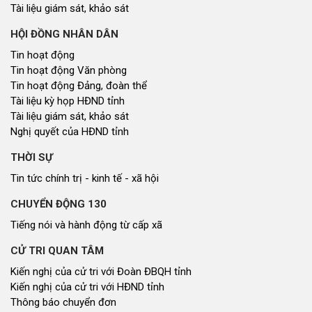
GÓP Ý XÂY DỰNG CHÍNH SÁCH, PHÁP LUẬT
Góp ý xây dựng Chính Sách, Pháp Luật
XÂY DỰNG NÔNG THÔN MỚI
Xây dựng nông thôn mới
NHỊP CẦU ĐẦU TƯ
Nhịp cầu đầu tư
NGHIÊN CỨU - TRAO ĐỔI
Nghiên cứu - trao đổi
Kiến giải Nghệ An
NON NƯỚC, CON NGƯỜI XỨ NGHỆ
Miền di sản xứ Nghệ
Non nước, con người xứ Nghệ
Thương hiệu xứ Nghệ
Du lịch miền Tây Nghệ An - tiềm năng và giải pháp phát triển
Ảnh đẹp xứ Nghệ
NHÌN RA TỈNH BẠN, XÃ BẠN