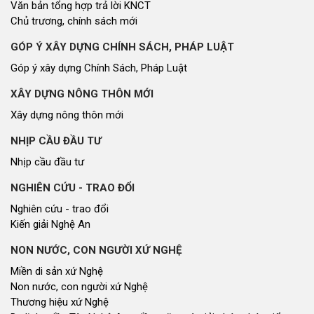
Nhìn ra tỉnh bạn, xã bạn
VĂN HỌC - NGHỆ THUẬT
Giai điệu quê hương
Đến với bài thơ hay
CUỘC SỐNG THƯỜNG NGÀY
Cuộc sống thường ngày
QUẢNG BÁ THƯƠNG HIỆU
Quảng bá thương hiệu
LIÊN KẾT NGOÀI
Youtube ĐBND tỉnh Nghệ An
Fanpage ĐBND tỉnh Nghệ An
Cổng thông tin điện tử tỉnh Nghệ An
Cổng thông tin điện tử Quốc hội
Cơ sở dữ liệu quốc gia về văn bản pháp luật
Báo Đại biểu nhân dân