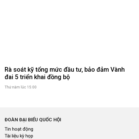
Tin hoạt động
Tin hoạt động Văn phòng
Tin hoạt động Đảng, đoàn thể
Tài liệu kỳ họp HĐND tỉnh
Tài liệu giám sát, khảo sát
Nghị quyết của HĐND tỉnh
THỜI SỰ
Tin tức chính trị - kinh tế - xã hội
CHUYỂN ĐỘNG 130
Tiếng nói và hành động từ cấp xã
CỬ TRI QUAN TÂM
Kiến nghị của cử tri với Đoàn ĐBQH tỉnh
Kiến nghị của cử tri với HĐND tỉnh
Thông báo chuyển đơn
Văn bản tổng hợp trả lời KNCT
Chủ trương, chính sách mới