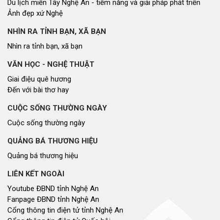
Cơ quan chủ quản: Đoàn ĐBQH và HĐND tỉnh Nghệ An
Địa chỉ: Số 03, đường Trường Thi, phường Trường Vinh, tỉnh Nghệ An
Điện thoại: 02383.592014
Email: dannguyenthongtin@gmail.com
Giấy phép số 179/GP-TTĐT, Sở TT&TT cấp ngày 31/12/2021
Hội đồng nhân dân tỉnh Nghệ An © 2021. Phát triển bởi
VIETNAMPEDIA.com
Lượt truy cập
Tổng số lượt
82332001
Hôm nay
46217
Hôm qua
259825