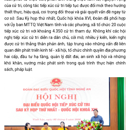
của cử tri, công tác tiếp xúc cử tri tiếp tục được đổi mới theo hướng
thiết thực, hiệu quả, coi trọng đối thoại và giải quyết vấn đề ngay từ
cơ sở. Sau Kỳ họp thứ nhất, Quốc hội khóa XVI, Đoàn đã phối hợp
với Ủy ban MTTQ Việt Nam tỉnh và các phường, xã tổ chức 20 cuộc
tiếp xúc cử tri với khoảng 4.350 cử tri tham dự. Không khí các hội
nghị tiếp xúc cử tri diễn ra dân chủ, cởi mở; nhiều ý kiến, kiến nghị
được cử tri thẳng thắn phản ánh, tập trung vào những vấn đề liên
quan đến phát triển kinh tế - xã hội, tổ chức chính quyền địa phương
hai cấp, đầu tư hạ tầng, quản lý đất đai, an sinh xã hội và những
khó khăn, vướng mắc phát sinh trong quá trình thực hiện chính
sách, pháp luật.