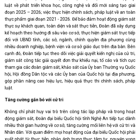
luật về phát triển khoa học, công nghệ và đổi mới sáng tạo giai
đoạn 2025 – 2026; việc thực hiện chính sách, pháp luật về an toàn
thực phẩm giai đoạn 2021 - 2026. Để bảo đảm hoạt động giám sát
thực sự khách quan, toàn diện và sát thực tiễn, Đoàn đã xây dựng
kế hoạch theo hướng đi sâu vào cơ sở, thực hiện giám sát trực tiếp
đối với UBND tỉnh, các sở, ngành, chính quyền địa phương cùng
nhiều doanh nghiệp, bệnh viện và cơ sở giáo dục trên địa bàn. Bên
cạnh đó, Đoàn tiếp tục theo dõi việc giải quyết kiến nghị của cử tri,
giám sát công tác giải quyết đơn thư khiếu nại, tố cáo và tích cực
tham gia các đoàn giám sát, khảo sát của Ủy ban Thường vụ Quốc
hội, Hội đồng Dân tộc và các Ủy ban của Quốc hội tại địa phương,
góp phần nâng cao hiệu lực, hiệu quả thực thi chính sách, pháp
luật.
Tăng cường gắn bó với cử tri
Không chỉ phát huy vai trò trên công tác lập pháp và trong hoạt
động giám sát, Đoàn đại biểu Quốc hội tỉnh Nghệ An tiếp tục dành
nhiều thời gian hướng về cơ sở, tăng cường mối liên hệ với cử tri và
Nhân dân. Với quan điểm mọi hoạt động của đại biểu Quốc hội phải
xuất phát từ thực tiễn, phản ánh trung thực tâm tư, nguyện vọng