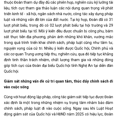
thuộc Đoàn tham dự đầy đủ các phiên họp, nghiên cứu kỹ lưỡng tài
liệu, tích cực tham gia thảo luận các nội dung quan trọng về phát
triển kinh tế - xã hội, ngân sách nhà nước, công tác xây dựng pháp
luật và những vấn đề lớn của đất nước. Tại kỳ họp, Đoàn đã có 31
lượt phát biểu, trong đó có 02 lượt phát biểu tại hội trường và 29
lượt phát biểu tại tổ. Mỗi ý kiến đều được chuẩn bị công phu, bám
sát thực tiễn địa phương, phản ánh những khó khăn, vướng mắc
trong quá trình triển khai chính sách, pháp luật cũng như tâm tư,
nguyện vọng của cử tri. Nhiều ý kiến được Quốc hội, Chính phủ và
các cơ quan Trung ương tiếp thu, nghiên cứu, qua đó tiếp tục khẳng
định tinh thần trách nhiệm, chất lượng tham gia và những đóng
góp tích cực của Đoàn đại biểu Quốc hội tỉnh Nghệ An tại diễn đàn
Quốc hội.
Giám sát những vấn đề cử tri quan tâm, thúc đẩy chính sách đi
vào cuộc sống
Cùng với hoạt động lập pháp, công tác giám sát tiếp tục được Đoàn
xác định là một trong những nhiệm vụ trọng tâm nhằm bảo đảm
chính sách, pháp luật đi vào cuộc sống. Ngay sau khi Luật Hoạt
động giám sát của Quốc hội và HĐND năm 2025 có hiệu lực, Đoàn