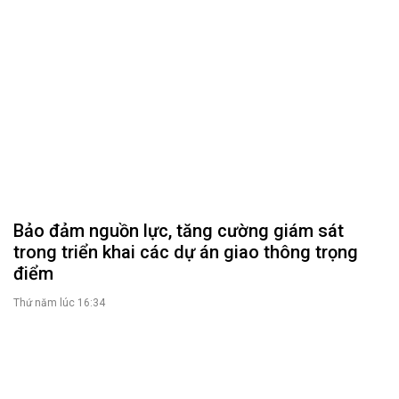
Bảo đảm nguồn lực, tăng cường giám sát
trong triển khai các dự án giao thông trọng
điểm
Thứ năm lúc 16:34
Rà soát kỹ tổng mức đầu tư, bảo đảm Vành
đai 5 triển khai đồng bộ
Thứ năm lúc 15:00
ĐOÀN ĐẠI BIỂU QUỐC HỘI
Tin hoạt động
Tài liệu kỳ họp
Tài liệu giám sát, khảo sát
HỘI ĐỒNG NHÂN DÂN