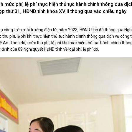
Xây dựng nông thôn mới
h mức phí, lệ phí thực hiện thủ tục hành chính thông qua dịc
y dựng Chính Sách, Pháp Luật
họp thứ 31, HĐND tỉnh khóa XVIII thông qua vào chiều ngày
vụ công trên môi trường điện tử, năm 2023, HĐND tỉnh đã thông qua Ngh
 phí, lệ phí khi thực hiện thủ tục hành chính thông qua dịch vụ công 
ỚC, CON NGƯỜI XỨ NGHỆ
NHÌN RA TỈNH BẠN, XÃ BẠN
ệ An. Theo đó, mức thu phí, lệ phí khi thực hiện thủ tục hành chính thôn
sản xứ Nghệ
Nhìn ra tỉnh bạn, xã bạn
ịnh của 09 Nghị quyết HĐND tỉnh về loại phí, lệ phí đó.
, con người xứ Nghệ
hiệu xứ Nghệ
miền Tây Nghệ An - tiềm năng và
 phát triển
 xứ Nghệ
BÁ THƯƠNG HIỆU
LIÊN KẾT NGOÀI
 thương hiệu
Youtube ĐBND tỉnh Nghệ An
Fanpage ĐBND tỉnh Nghệ An
Cổng thông tin điện tử tỉnh Ng
Cổng thông tin điện tử Quốc hộ
Cơ sở dữ liệu quốc gia về văn 