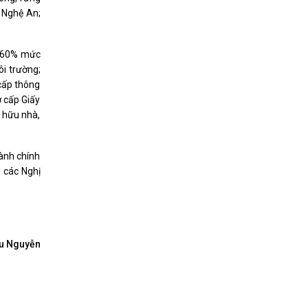
i Nghệ An;
ng 60% mức
ôi trường;
 cấp thông
ơ cấp Giấy
ở hữu nhà,
hành chính
i các Nghị
u Nguyễn