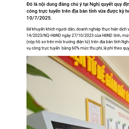
Kiến nghị của cử tri với Đoàn ĐBQH tỉnh
Đó là nội dung đáng chú ý tại Nghị quyết quy địn
Góp ý xâ
Kiến nghị của cử tri với HĐND tỉnh
công trực tuyến trên địa bàn tỉnh vừa được kỳ 
Thông báo chuyển đơn
10/7/2025.
Văn bản tổng hợp trả lời KNCT
Chủ trương, chính sách mới
Để khuyến khích người dân, doanh nghiệp thực hiện dịch 
14/2023/NQ-HĐND ngày 27/10/2023 của HĐND tỉnh, mức thu
NGHIÊN CỨU - TRAO ĐỔI
NON NƯ
(nộp hồ sơ trên môi trường điện tử) trên địa bàn tỉnh Ngh
Nghiên cứu - trao đổi
Miền di 
vụ công trực tuyến bằng 60% mức thu phí, lệ phí theo quy đ
Kiến giải Nghệ An
Non nước
Thương 
Du lịch 
giải pháp
Ảnh đẹp
CUỘC SỐNG THƯỜNG NGÀY
QUẢNG 
Cuộc sống thường ngày
Quảng bá