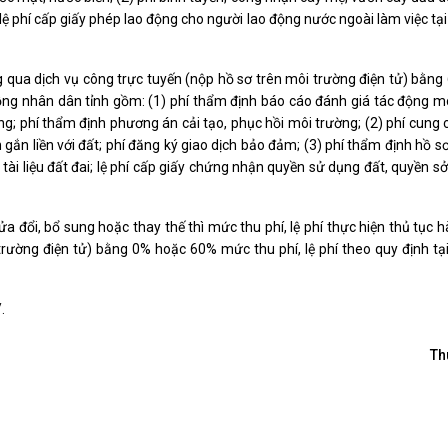
5) lệ phí cấp giấy phép lao động cho người lao động nước ngoài làm việc tạ
ông qua dịch vụ công trực tuyến (nộp hồ sơ trên môi trường điện tử) bằ
 đồng nhân dân tỉnh gồm: (1) phí thẩm định báo cáo đánh giá tác động m
ờng; phí thẩm định phương án cải tạo, phục hồi môi trường; (2) phí cung
 gắn liền với đất; phí đăng ký giao dịch bảo đảm; (3) phí thẩm định hồ s
ài liệu đất đai; lệ phí cấp giấy chứng nhận quyền sử dụng đất, quyền s
ửa đổi, bổ sung hoặc thay thế thì mức thu phí, lệ phí thực hiện thủ tục 
trường điện tử) bằng 0% hoặc 60% mức thu phí, lệ phí theo quy định tạ
.
Th