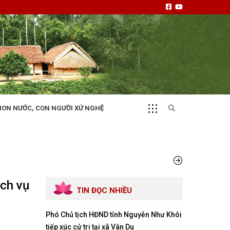
NON NƯỚC, CON NGƯỜI XỨ NGHỆ
CHUYỂN ĐỘNG 130
i
Tiếng nói và hành động từ cấp xã
ịch vụ
TIN ĐỌC NHIỀU
Phó Chủ tịch HĐND tỉnh Nguyễn Như Khôi
NHỊP CẦU ĐẦU TƯ
tiếp xúc cử tri tại xã Vân Du