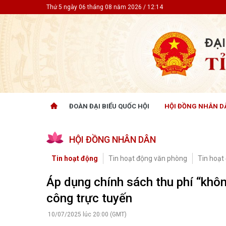
Thứ 5 ngày 06 tháng 08 năm 2026 / 12:14
ĐOÀN ĐẠI BIỂU QUỐC HỘI
HỘI ĐỒNG NHÂN D
ĐOÀN ĐẠI BIỂU QUỐC HỘI
HỘI ĐỒ
HỘI ĐỒNG NHÂN DÂN
Tin hoạt động
Tin hoạt
Tài liệu kỳ họp
Tin hoạt
Tin hoạt động
Tin hoạt động văn phòng
Tin hoạt
Tài liệu giám sát, khảo sát
Tin hoạt
Tài liệu
Áp dụng chính sách thu phí “khôn
Tài liệu 
công trực tuyến
Nghị quy
CỬ TRI QUAN TÂM
GÓP Ý 
10/07/2025 lúc 20:00 (GMT)
PHÁP L