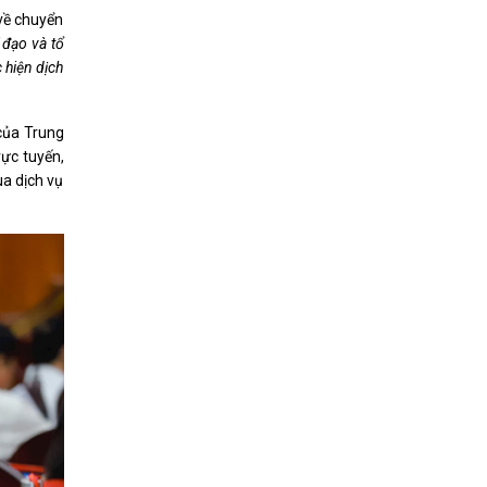
về chuyển
 đạo và tổ
 hiện dịch
 của Trung
rực tuyến,
ua dịch vụ