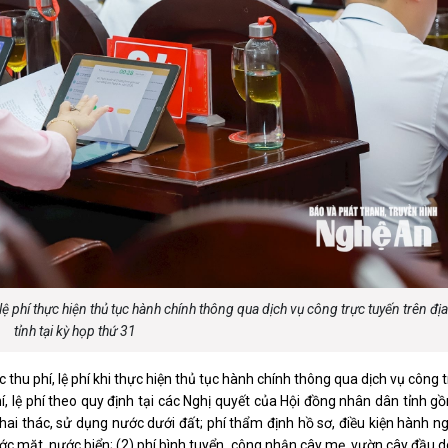
ệ phí thực hiện thủ tục hành chính thông qua dịch vụ công trực tuyến trên đị
tỉnh tại kỳ họp thứ 31
hu phí, lệ phí khi thực hiện thủ tục hành chính thông qua dịch vụ công 
 lệ phí theo quy định tại các Nghị quyết của Hội đồng nhân dân tỉnh gồ
hai thác, sử dụng nước dưới đất; phí thẩm định hồ sơ, điều kiện hành 
ớc mặt, nước biển; (2) phí bình tuyển, công nhận cây mẹ, vườn cây đầu 