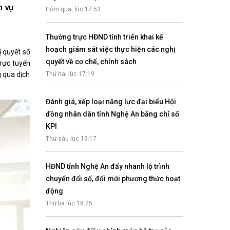
Nhịp cầu đầu tư
h vụ
Hôm qua, lúc 17:53
Thường trực HĐND tỉnh triển khai kế
hoạch giám sát việc thực hiện các nghị
ị quyết số
quyết về cơ chế, chính sách
trực tuyến
VĂN HỌC - NGHỆ THUẬT
g qua dịch
Thứ hai lúc 17:19
Giai điệu quê hương
Đến với bài thơ hay
Đánh giá, xếp loại năng lực đại biểu Hội
đồng nhân dân tỉnh Nghệ An bằng chỉ số
KPI
Thứ sáu lúc 19:17
HĐND tỉnh Nghệ An đẩy nhanh lộ trình
chuyển đổi số, đổi mới phương thức hoạt
động
hệ An
Thứ ba lúc 18:25
i
bản pháp