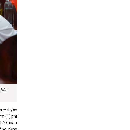
a bàn
trực tuyến
m: (1) phí
nghề khoan
dòng, rừng