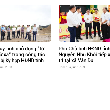
uy tính chủ động “từ
Phó Chủ tịch HĐND tỉn
ừ xa” trong công tác
Nguyễn Như Khôi tiếp 
bị kỳ họp HĐND tỉnh
tri tại xã Vân Du
lúc 21:00
Hôm qua, lúc 17:53