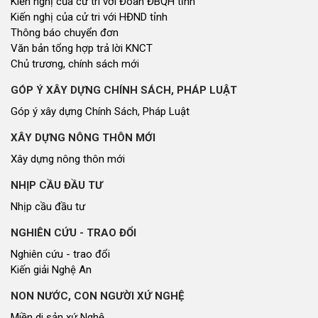
Kiến nghị của cử tri với Đoàn ĐBQH tỉnh
Kiến nghị của cử tri với HĐND tỉnh
Thông báo chuyển đơn
Văn bản tổng hợp trả lời KNCT
Chủ trương, chính sách mới
GÓP Ý XÂY DỰNG CHÍNH SÁCH, PHÁP LUẬT
Góp ý xây dựng Chính Sách, Pháp Luật
XÂY DỰNG NÔNG THÔN MỚI
Xây dựng nông thôn mới
NHỊP CẦU ĐẦU TƯ
Nhịp cầu đầu tư
NGHIÊN CỨU - TRAO ĐỔI
Nghiên cứu - trao đổi
Kiến giải Nghệ An
NON NƯỚC, CON NGƯỜI XỨ NGHỆ
Miền di sản xứ Nghệ