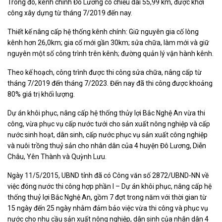
Trong đó, kênh chính Đô Lương có chiều dài 55,99 km, được khởi
công xây dựng từ tháng 7/2019 đến nay.
Thiết kế nâng cấp hệ thống kênh chính: Giữ nguyên gia cố lòng
kênh hơn 26,0km; gia cố mới gần 30km; sửa chữa, làm mới và giữ
nguyên một số công trình trên kênh; đường quản lý vận hành kênh.
Theo kế hoạch, công trình được thi công sửa chữa, nâng cấp từ
tháng 7/2019 đến tháng 7/2023. Đến nay đã thi công được khoảng
80% giá trị khối lượng.
Dự án khôi phục, nâng cấp hệ thống thủy lợi Bắc Nghệ An vừa thi
công, vừa phục vụ cấp nước tưới cho sản xuất nông nghiệp và cấp
nước sinh hoạt, dân sinh, cấp nước phục vụ sản xuất công nghiệp
và nuôi trồng thuỷ sản cho nhân dân của 4 huyện Đô Lương, Diễn
Châu, Yên Thành và Quỳnh Lưu.
Ngày 11/5/2015, UBND tỉnh đã có Công văn số 2872/UBND-NN về
việc đóng nước thi công hợp phần I – Dự án khôi phục, nâng cấp hệ
thống thuỷ lợi Bắc Nghệ An, gồm 7 đợt trong năm với thời gian từ
15 ngày đến 25 ngày nhằm đảm bảo việc vừa thi công và phục vụ
nước cho nhu cầu sản xuất nông nghiệp, dân sinh của nhân dân 4