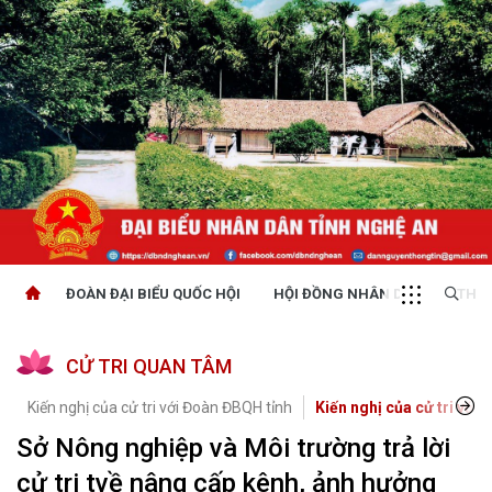
ĐOÀN ĐẠI BIỂU QUỐC HỘI
HỘI ĐỒNG NHÂN DÂN
THỜI
CỬ TRI QUAN TÂM
Kiến nghị của cử tri với Đoàn ĐBQH tỉnh
Kiến nghị của cử tri với 
Sở Nông nghiệp và Môi trường trả lời
cử tri tvề nâng cấp kênh, ảnh hưởng