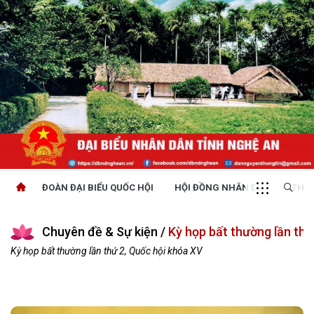
ĐOÀN ĐẠI BIỂU QUỐC HỘI
HỘI ĐỒNG NHÂN DÂN
THỜI
Chuyên đề & Sự kiện /
Kỳ họp bất thường lần thứ
Kỳ họp bất thường lần thứ 2, Quốc hội khóa XV